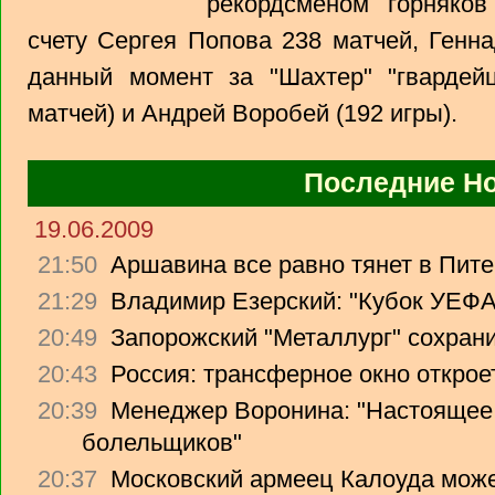
рекордсменом горняко
счету Сергея Попова 238 матчей, Генн
данный момент за "Шахтер" "гвардей
матчей) и Андрей Воробей (192 игры).
Последние Н
19.06.2009
21:50
Аршавина все равно тянет в Питер
21:29
Владимир Езерский: "Кубок УЕФА
20:49
Запорожский "Металлург" сохрани
20:43
Россия: трансферное окно откроет
20:39
Менеджер Воронина: "Настоящее 
болельщиков"
20:37
Московский армеец Калоуда може