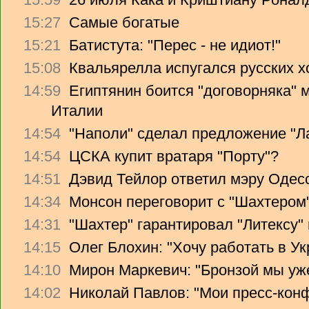
15:27
Самые богатые
15:21
Батистута: "Перес - не идиот!"
15:08
Квальярелла испугался русских 
14:59
Египтянин боится "договорняка"
Италии
14:54
"Наполи" сделал предложение "Л
14:54
ЦСКА купит вратаря "Порту"?
14:51
Дэвид Тейлор ответил мэру Одес
14:34
Монсон переговорит с "Шахтером
14:31
"Шахтер" гарантировал "Литексу
14:15
Олег Блохин: "Хочу работать в Ук
14:10
Мирон Маркевич: "Бронзой мы уж
14:02
Николай Павлов: "Мои пресс-кон