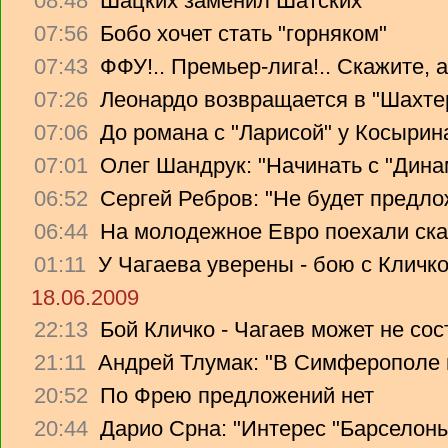
08:48
Шацких заменил Шатских
07:56
Бобо хочет стать "горняком"
07:43
ФФУ!.. Премьер-лига!.. Скажите, 
07:26
Леонардо возвращается в "Шахте
07:06
До романа с "Ларисой" у Косырин
07:01
Олег Шандрук: "Начинать с "Дина
06:52
Сергей Ребров: "Не будет предло
06:44
На молодежное Евро поехали ска
01:11
У Чагаева уверены - бою с Кличко
18.06.2009
22:13
Бой Кличко - Чагаев может не сос
21:11
Андрей Тлумак: "В Симферополе н
20:52
По Фрею предложений нет
20:44
Дарио Срна: "Интерес "Барселоны"