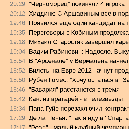
20:29
"Черноморец" покинули 4 игрока
20:12
Хиддинк: С Аршавиным все в пор
19:46
Появился еще один кандидат на 
19:35
Переговоры с Кобиным продолж
19:18
Михаил Старостяк завершил карь
19:04
Вадим Рабинович: Надоело. Вык
18:54
В "Арсенале" у Вермалена начнет
18:52
Билеты на Евро-2012 начнут прод
18:50
Рубен Гомес: "Хочу остаться в "З
18:46
"Бавария" расстанется с тремя
18:42
Кан: из вратарей - в телезвезды!
18:34
Папа Гуйе перезаключил контрак
17:29
Де ла Пенья: "Так я иду в "Спарта
17:17
"Реал" - малый клубный чемпион