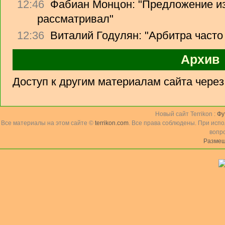
12:46
Фабиан Монцон: "Предложение из
рассматривал"
12:36
Виталий Годулян: "Арбитра часто
Архив
Доступ к другим материалам сайта чере
Новый сайт Terrikon :
Фу
Все материалы на этом сайте ©
terrikon.com
. Все права соблюдены. При исп
вопр
Размещ