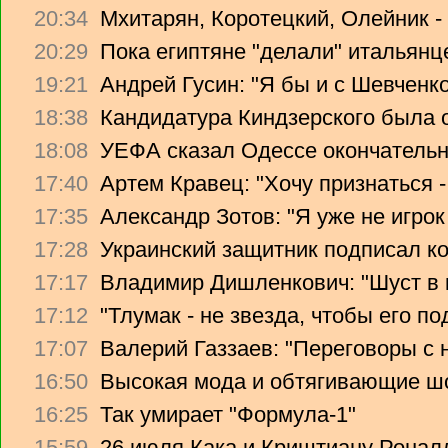
20:34
Мхитарян, Коротецкий, Олейник -
20:29
Пока египтяне "делали" итальянце
19:21
Андрей Гусин: "Я бы и с Шевченко
18:38
Кандидатура Киндзерского была 
18:08
УЕФА сказал Одессе окончательно
17:40
Артем Кравец: "Хочу признаться -
17:35
Александр Зотов: "Я уже не игрок
17:28
Украинский защитник подписал ко
17:17
Владимир Дишленкович: "Шуст в 
17:12
"Тлумак - не звезда, чтобы его п
17:07
Валерий Газзаев: "Переговоры с 
16:50
Высокая мода и обтягивающие ш
16:25
Так умирает "Формула-1"
15:59
26 июля Кака и Криштиану Ронал