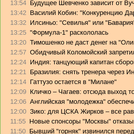
13:54
Будущее Шевченко зависит от Ву
13:42
Василий Кобин: "Конкуренцию Дари
13:32
Илсиньо: "Севилья" или "Бавария
13:25
"Формула-1" раскололась
13:20
Тимошенко не даст денег на "Ол
12:57
Обидчивый Коломойский запретил
12:24
Индия: танцующий капитан сборо
12:21
Бразилия: снять тренера через Ин
12:14
Гаттузо остается в "Милане"
12:09
Кличко – Чагаев: отсюда выход т
12:06
Английская "молодежка" обеспеч
12:00
Зико: для ЦСКА Жирков – все рав
11:55
Новые спонсоры "Москвы" отказы
11:50
Бывший "горняк" извинился перед