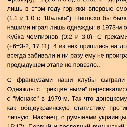
лишь в этом году горняки впервые см
(1:1 и 1:0 с "Шальке"). Неплохо бы было
нашими играл лишь однажды: в 1973-м 
Кубка чемпионов (0:2 и 3:0). С грека
(+6=3-2, 17:11). 4 из них пришлись на
всегда забивали и ни разу ему не проигр
предыдущем этапе не повезло...
С французами наши клубы сыграли 2
Однажды с "трехцветными" пересекались 
с "Монако" в 1979-м. Так что донецком
как общеукраинскую статистику проти
личную. Наконец, с румынами украинцы 
15:17). Первый и последний румынский