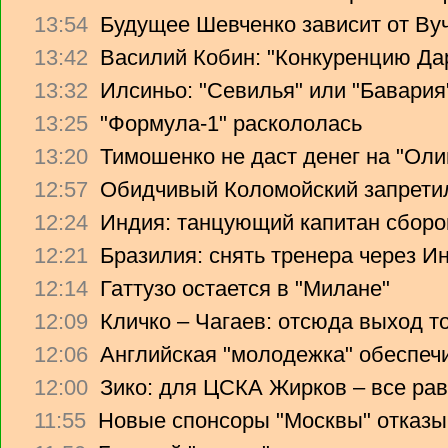
13:54
Будущее Шевченко зависит от Ву
13:42
Василий Кобин: "Конкуренцию Дари
13:32
Илсиньо: "Севилья" или "Бавария
13:25
"Формула-1" раскололась
13:20
Тимошенко не даст денег на "Ол
12:57
Обидчивый Коломойский запретил
12:24
Индия: танцующий капитан сборо
12:21
Бразилия: снять тренера через Ин
12:14
Гаттузо остается в "Милане"
12:09
Кличко – Чагаев: отсюда выход т
12:06
Английская "молодежка" обеспеч
12:00
Зико: для ЦСКА Жирков – все рав
11:55
Новые спонсоры "Москвы" отказы