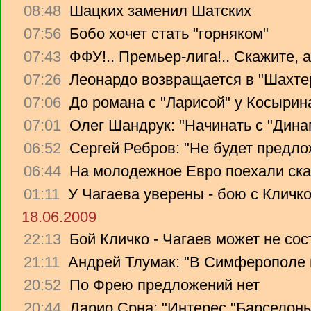
08:48
Шацких заменил Шатских
07:56
Бобо хочет стать "горняком"
07:43
ФФУ!.. Премьер-лига!.. Скажите, 
07:26
Леонардо возвращается в "Шахте
07:06
До романа с "Ларисой" у Косырин
07:01
Олег Шандрук: "Начинать с "Дина
06:52
Сергей Ребров: "Не будет предло
06:44
На молодежное Евро поехали ска
01:11
У Чагаева уверены - бою с Кличко
18.06.2009
22:13
Бой Кличко - Чагаев может не сос
21:11
Андрей Тлумак: "В Симферополе н
20:52
По Фрею предложений нет
20:44
Дарио Срна: "Интерес "Барселоны"