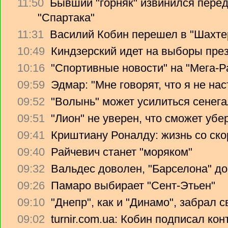
11:50
Бывший "горняк" извинился перед
"Спартака"
11:31
Василий Кобин перешел в "Шахте
10:49
Киндзерский идет на выборы пре
10:16
"Спортивные новости" на "Мега-Р
09:59
Эдмар: "Мне говорят, что я не на
09:52
"Волынь" может усилиться сенег
09:51
"Лион" не уверен, что сможет убе
09:41
Криштиану Роналду: жизнь со ско
09:40
Райчевич станет "моряком"
09:32
Вальдес доволен, "Барселона" до
09:26
Памаро выбирает "Сент-Этьен"
09:10
"Днепр", как и "Динамо", забрал 
09:02
turnir.com.ua: Кобин подписал ко