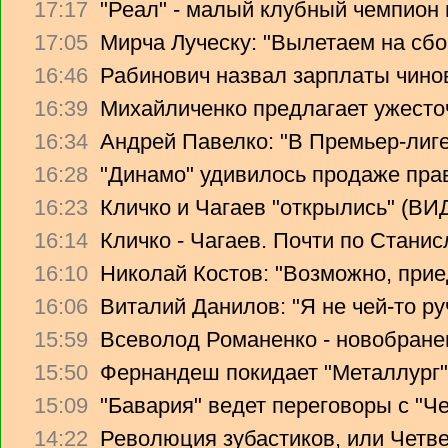
17:17
"Реал" - малый клубный чемпион
17:05
Мирча Луческу: "Вылетаем на сбо
16:46
Рабинович назвал зарплаты чино
16:39
Михайличенко предлагает ужесто
16:34
Андрей Павелко: "В Премьер-лиге
16:28
"Динамо" удивилось продаже прав
16:23
Кличко и Чагаев "открылись" (В
16:14
Кличко - Чагаев. Почти по Стани
16:10
Николай Костов: "Возможно, прие
16:06
Виталий Данилов: "Я не чей-то ру
15:59
Всеволод Романенко - новобране
15:50
Фернандеш покидает "Металлург"
15:09
"Бавария" ведет переговоры с "Ч
14:22
Революция зубастиков, или Четв