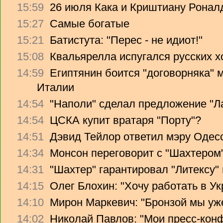
15:59
26 июля Кака и Криштиану Ронал
15:27
Самые богатые
15:21
Батистута: "Перес - не идиот!"
15:08
Квальярелла испугался русских 
14:59
Египтянин боится "договорняка"
Италии
14:54
"Наполи" сделал предложение "Л
14:54
ЦСКА купит вратаря "Порту"?
14:51
Дэвид Тейлор ответил мэру Одес
14:34
Монсон переговорит с "Шахтером
14:31
"Шахтер" гарантировал "Литексу
14:15
Олег Блохин: "Хочу работать в Ук
14:10
Мирон Маркевич: "Бронзой мы уж
14:02
Николай Павлов: "Мои пресс-кон