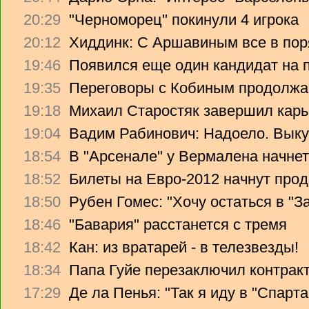
20:29
"Черноморец" покинули 4 игрока
20:12
Хиддинк: С Аршавиным все в пор
19:46
Появился еще один кандидат на 
19:35
Переговоры с Кобиным продолж
19:18
Михаил Старостяк завершил карь
19:04
Вадим Рабинович: Надоело. Вык
18:54
В "Арсенале" у Вермалена начнет
18:52
Билеты на Евро-2012 начнут прод
18:50
Рубен Гомес: "Хочу остаться в "З
18:46
"Бавария" расстанется с тремя
18:42
Кан: из вратарей - в телезвезды!
18:34
Папа Гуйе перезаключил контрак
17:29
Де ла Пенья: "Так я иду в "Спарта