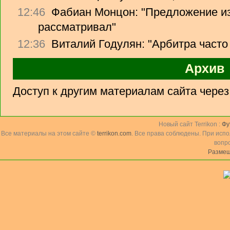
12:46
Фабиан Монцон: "Предложение из
рассматривал"
12:36
Виталий Годулян: "Арбитра часто
Архив
Доступ к другим материалам сайта чере
Новый сайт Terrikon :
Фу
Все материалы на этом сайте ©
terrikon.com
. Все права соблюдены. При исп
вопр
Размещ