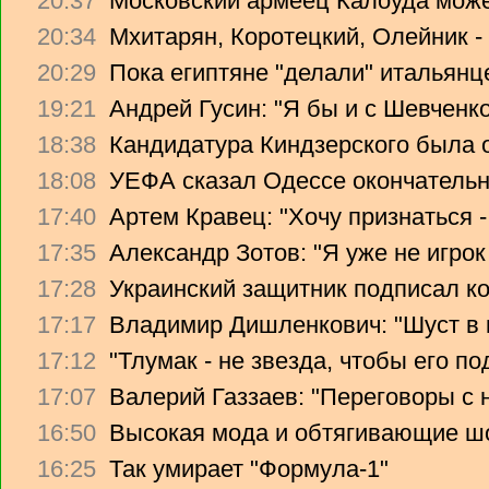
20:37
Московский армеец Калоуда може
20:34
Мхитарян, Коротецкий, Олейник -
20:29
Пока египтяне "делали" итальянце
19:21
Андрей Гусин: "Я бы и с Шевченко
18:38
Кандидатура Киндзерского была 
18:08
УЕФА сказал Одессе окончательно
17:40
Артем Кравец: "Хочу признаться -
17:35
Александр Зотов: "Я уже не игрок
17:28
Украинский защитник подписал ко
17:17
Владимир Дишленкович: "Шуст в 
17:12
"Тлумак - не звезда, чтобы его п
17:07
Валерий Газзаев: "Переговоры с 
16:50
Высокая мода и обтягивающие ш
16:25
Так умирает "Формула-1"