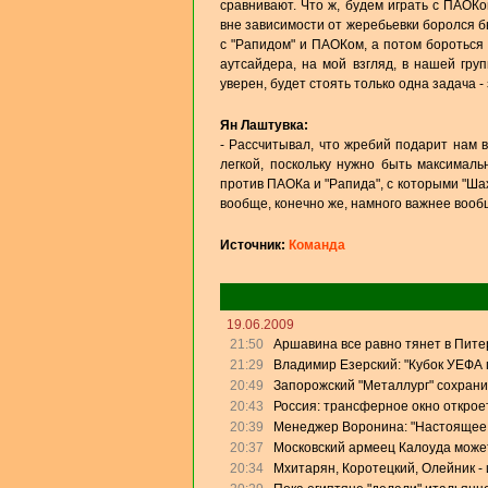
сравнивают. Что ж, будем играть с ПАОК
вне зависимости от жеребьевки боролся б
с "Рапидом" и ПАОКом, а потом бороться 
аутсайдера, на мой взгляд, в нашей гр
уверен, будет стоять только одна задача -
Ян Лаштувка:
- Рассчитывал, что жребий подарит нам в
легкой, поскольку нужно быть максималь
против ПАОКа и "Рапида", с которыми "Шах
вообще, конечно же, намного важнее воо
Источник:
Команда
19.06.2009
21:50
Аршавина все равно тянет в Питер
21:29
Владимир Езерский: "Кубок УЕФА
20:49
Запорожский "Металлург" сохрани
20:43
Россия: трансферное окно откроет
20:39
Менеджер Воронина: "Настоящее 
20:37
Московский армеец Калоуда может
20:34
Мхитарян, Коротецкий, Олейник - 