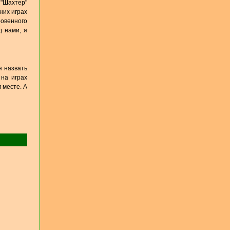
 "Шахтер"
них играх
ровенного
д нами, я
я назвать
 на играх
 месте. А