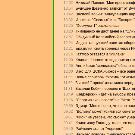
14:02
Николай Павлов: "Мои пресс-конф
13:54
Будущее Шевченко зависит от Ву
13:42
Василий Кобин: "Конкуренцию Дари
13:32
Илсиньо: "Севилья" или "Бавария"
13:25
"Формула-1" раскололась
13:20
Тимошенко не даст денег на "Оли
12:57
Обидчивый Коломойский запретил
12:24
Индия: танцующий капитан сборо
12:21
Бразилия: снять тренера через И
12:14
Гаттузо остается в "Милане"
12:09
Кличко – Чагаев: отсюда выход то
12:06
Английская "молодежка" обеспеч
12:00
Зико: для ЦСКА Жирков – все равн
11:55
Новые спонсоры "Москвы" отказыв
11:50
Бывший "горняк" извинился перед
11:31
Василий Кобин перешел в "Шахте
10:49
Киндзерский идет на выборы пре
10:16
"Спортивные новости" на "Мега-Р
09:59
Эдмар: "Мне говорят, что я не на
09:52
"Волынь" может усилиться сенега
09:51
"Лион" не уверен, что сможет убе
09:41
Криштиану Роналду: жизнь со скор
09:40
Райчевич станет "моряком"
09:32
Вальдес доволен, "Барселона" дов