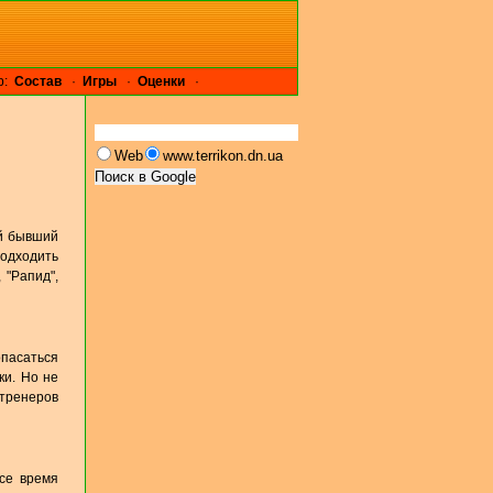
р:
Cостав
·
Игры
·
Оценки
·
Web
www.terrikon.dn.ua
ой бывший
подходить
 "Рапид",
опасаться
ки. Но не
 тренеров
все время