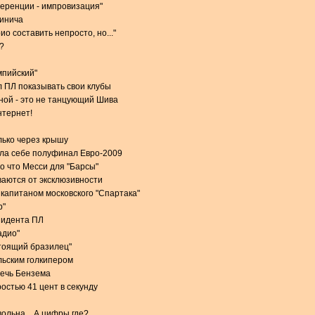
еренции - импровизация"
чинича
о составить непросто, но..."
?
мпийский"
 ПЛ показывать свои клубы
ной - это не танцующий Шива
нтернет!
лько через крышу
ила себе полуфинал Евро-2009
о что Месси для "Барсы"
аются от эксклюзивности
 капитаном московского "Спартака"
р"
зидента ПЛ
адио"
стоящий бразилец"
льским голкипером
речь Бензема
остью 41 цент в секунду
ольна... А цифры где?