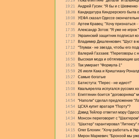
20:29
Пока египтяне "делали" итальянце
19:21
Андрей Гусин: "Я бы и с Шевченко
18:38
Кандидатура Киндзерского была 
18:08
УЕФА сказал Одессе окончательно
17:40
Артем Кравец: "Хочу признаться -
17:35
Александр Зотов: "Я уже не игрок
17:28
Украинский защитник подписал кон
17:17
Владимир Дишленкович: "Шуст в 
17:12
"Тлумак - не звезда, чтобы его п
17:07
Валерий Газзаев: "Переговоры с 
16:50
Высокая мода и обтягивающие ш
16:25
Так умирает "Формула-1"
15:59
26 июля Кака и Криштиану Роналд
15:27
Самые богатые
15:21
Батистута: "Перес - не идиот!"
15:08
Квальярелла испугался русских х
14:59
Египтянин боится "договорняка" 
14:54
"Наполи" сделал предложение "Л
14:54
ЦСКА купит вратаря "Порту"?
14:51
Дэвид Тейлор ответил мэру Одесс
14:34
Монсон переговорит с "Шахтером
14:31
"Шахтер" гарантировал "Литексу"
14:15
Олег Блохин: "Хочу работать в Ук
14:10
Мирон Маркевич: "Бронзой мы уже