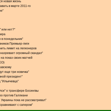
ся новая жизнь
авать в марте 2011-го
ре"
" или нет?"
мира
р в понедельник"
вников Премьер-лиги
чить лимит на легионеров
 назревает огромный скандал"
 на показ своих матчей
ЕО)
лавскому
дут еще три новичка"
чной президент"
 "Ильичевца"
елси" о трансфере Босингвы
ро против Галлиани
 Украины пока не рассматривал"
 сравнивают с сапером"