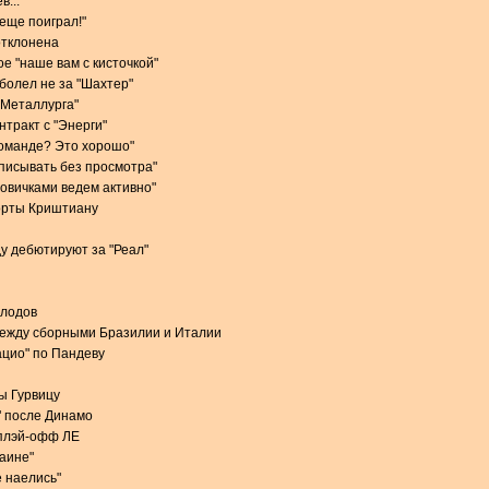
в...
 еще поиграл!"
отклонена
е "наше вам с кисточкой"
 болел не за "Шахтер"
 "Металлурга"
тракт с "Энерги"
команде? Это хорошо"
одписывать без просмотра"
новичками ведем активно"
орты Криштиану
у дебютируют за "Реал"
олодов
между сборными Бразилии и Италии
ацио" по Пандеву
ы Гурвицу
" после Динамо
 плэй-офф ЛЕ
раине"
 наелись"