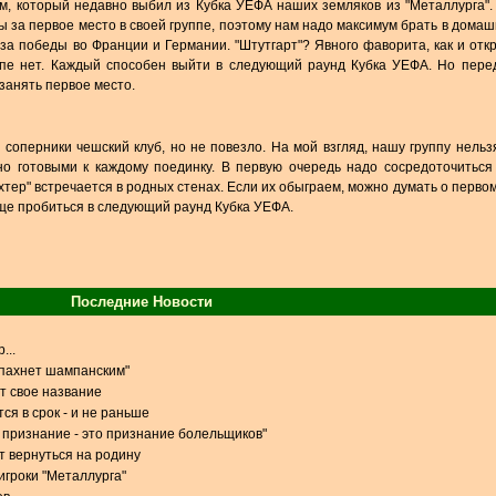
ом, который недавно выбил из Кубка УЕФА наших земляков из "Металлурга".
ы за первое место в своей группе, поэтому нам надо максимум брать в домаш
за победы во Франции и Германии. "Штутгарт"? Явного фаворита, как и отк
уппе нет. Каждый способен выйти в следующий раунд Кубка УЕФА. Но пере
 занять первое место.
 соперники чешский клуб, но не повезло. На мой взгляд, нашу группу нельз
но готовыми к каждому поединку. В первую очередь надо сосредоточиться
тер" встречается в родных стенах. Если их обыграем, можно думать о первом
бще пробиться в следующий раунд Кубка УЕФА.
Последние Новости
...
 пахнет шампанским"
т свое название
ся в срок - и не раньше
признание - это признание болельщиков"
 вернуться на родину
игроки "Металлурга"