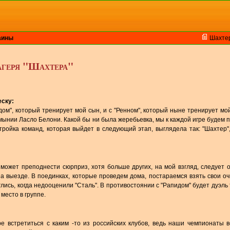
аины
Шахте
лагеря "Шахтера"
еску:
идом", который тренирует мой сын, и с "Ренном", который ныне тренирует м
ынии Ласло Белони. Какой бы ни была жеребьевка, мы к каждой игре будем 
ройка команд, которая выйдет в следующий этап, выглядела так: "Шахтер",
 может преподнести сюрприз, хотя больше других, на мой взгляд, следует 
на выезде. В поединках, которые проведем дома, постараемся взять свои оч
лись, когда недооценили "Сталь". В противостоянии с "Рапидом" будет дуэль
 место в группе.
е встретиться с каким -то из российских клубов, ведь наши чемпионаты 