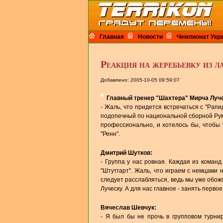
Главная
Новости
Чемпионат Укр
Реакция на жеребьевку из 
Добавлено: 2005-10-05 09:59:07
Главный тренер "Шахтера" Мирча Луч
- Жаль, что придется встречаться с "Рап
подопечный по национальной сборной Рум
профессионально, и хотелось бы, чтобы т
"Ренн".
Дмитрий Шутков:
- Группа у нас ровная. Каждая из команд
"Штутгарт". Жаль, что играем с немцами 
следует расслабляться, ведь мы уже обожг
Луческу. А для нас главное - занять первое
Вячеслав Шевчук:
- Я был бы не прочь в групповом турнир