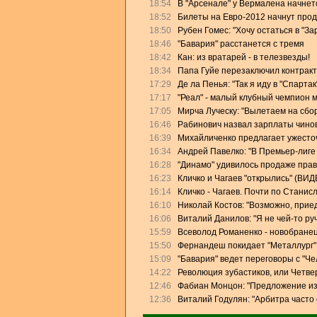
18:54
В "Арсенале" у Вермалена начнет
18:52
Билеты на Евро-2012 начнут прод
18:50
Рубен Гомес: "Хочу остаться в "За
18:46
"Бавария" расстанется с тремя
18:42
Кан: из вратарей - в телезвезды!
18:34
Папа Гуйе перезаключил контракт
17:29
Де ла Пенья: "Так я иду в "Спартак
17:17
"Реал" - малый клубный чемпион 
17:05
Мирча Луческу: "Вылетаем на сбо
16:46
Рабинович назвал зарплаты чино
16:39
Михайличенко предлагает ужесто
16:34
Андрей Павелко: "В Премьер-лиге
16:28
"Динамо" удивилось продаже прав
16:23
Кличко и Чагаев "открылись" (ВИД
16:14
Кличко - Чагаев. Почти по Станис
16:10
Николай Костов: "Возможно, прие
16:06
Виталий Данилов: "Я не чей-то ру
15:59
Всеволод Романенко - новобранец
15:50
Фернандеш покидает "Металлург"
15:09
"Бавария" ведет переговоры с "Ч
14:22
Революция зубастиков, или Четве
12:46
Фабиан Монцон: "Предложение из
12:36
Виталий Годулян: "Арбитра часто