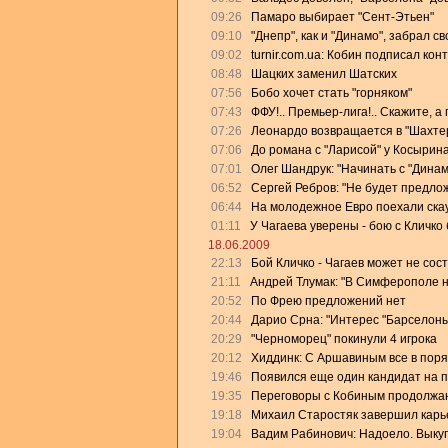
09:26
Памаро выбирает "Сент-Этьен"
09:10
"Днепр", как и "Динамо", забрал с
09:02
turnir.com.ua: Кобин подписал кон
08:48
Шацких заменил Шатских
07:56
Бобо хочет стать "горняком"
07:43
ФФУ!.. Премьер-лига!.. Скажите, а
07:26
Леонардо возвращается в "Шахте
07:06
До романа с "Ларисой" у Косырин
07:01
Олег Шандрук: "Начинать с "Дина
06:52
Сергей Ребров: "Не будет предлож
06:44
На молодежное Евро поехали скау
01:11
У Чагаева уверены - бою с Кличко 
18.06.2009
22:13
Бой Кличко - Чагаев может не сос
21:11
Андрей Тлумак: "В Симферополе на
20:52
По Фрею предложений нет
20:44
Дарио Срна: "Интерес "Барселоны"
20:29
"Черноморец" покинули 4 игрока
20:12
Хиддинк: С Аршавиным все в поря
19:46
Появился еще один кандидат на 
19:35
Переговоры с Кобиным продолжа
19:18
Михаил Старостяк завершил карь
19:04
Вадим Рабинович: Надоело. Выку