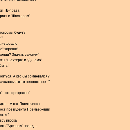
вои ТВ-права
тракт с "Шахтером"
 погромы будут?
р"
а не дошло
мо" хорошо"
ений? Значит, закончу"
ты "Шахтера" и "Динамо"
быть!
тояться. А кто бы сомневался?
чалось что-то непонятное..."
 - это прекрасно"
дке… А вот Павлюченко...
пост президента Премьер-лиги
ются?
еру игрока
плю "Арсенал" назад…