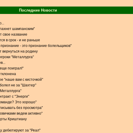
Последние Новости
...
 пахнет шампанским"
т свое название
ся в срок - и не раньше
признание - это признание болельщиков"
 вернуться на родину
игроки "Металлурга"
в...
 еще поиграл!"
отклонена
е "наше вам с кисточкой"
 болел не за "Шахтер"
 "Металлурга"
тракт с "Энерги"
команде? Это хорошо"
одписывать без просмотра"
новичками ведем активно"
орты Криштиану
у дебютируют за "Реал"