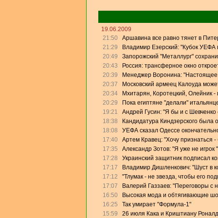
19.06.2009
21:50
Аршавина все равно тянет в Питер
21:29
Владимир Езерский: "Кубок УЕФА
20:49
Запорожский "Металлург" сохрани
20:43
Россия: трансферное окно откроет
20:39
Менеджер Воронина: "Настоящее 
20:37
Московский армеец Калоуда может
20:34
Мхитарян, Коротецкий, Олейник - 
20:29
Пока египтяне "делали" итальянце
19:21
Андрей Гусин: "Я бы и с Шевченко
18:38
Кандидатура Киндзерского была 
18:08
УЕФА сказал Одессе окончательно
17:40
Артем Кравец: "Хочу признаться -
17:35
Александр Зотов: "Я уже не игрок
17:28
Украинский защитник подписал кон
17:17
Владимир Дишленкович: "Шуст в 
17:12
"Тлумак - не звезда, чтобы его п
17:07
Валерий Газзаев: "Переговоры с 
16:50
Высокая мода и обтягивающие ш
16:25
Так умирает "Формула-1"
15:59
26 июля Кака и Криштиану Роналд