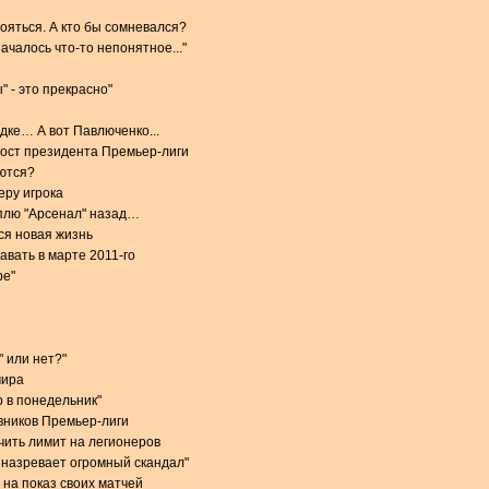
тояться. А кто бы сомневался?
чалось что-то непонятное..."
 - это прекрасно"
дке… А вот Павлюченко...
пост президента Премьер-лиги
ются?
еру игрока
плю "Арсенал" назад…
ся новая жизнь
авать в марте 2011-го
ре"
" или нет?"
мира
р в понедельник"
вников Премьер-лиги
чить лимит на легионеров
 назревает огромный скандал"
 на показ своих матчей