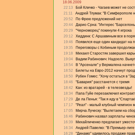
18.06.2009
22:13
Бой Кличко - Чагаев может не сос
21:11
Андрей Тлумак: "В Симферополе на
20:52
По Фрею предложений нет
20:44
Дарио Срна: "Интерес "Барселоны"
20:29
"Черноморец" покинули 4 игрока
20:12
Хиддинк: С Аршавиным все в поря
19:46
Появился еще один кандидат на 
19:35
Переговоры с Кобиным продолжа
19:18
Михаил Старостяк завершил карь
19:04
Вадим Рабинович: Надоело. Выку
18:54
В "Арсенале" у Вермалена начнет
18:52
Билеты на Евро-2012 начнут прод
18:50
Рубен Гомес: "Хочу остаться в "За
18:46
"Бавария" расстанется с тремя
18:42
Кан: из вратарей - в телезвезды!
18:34
Папа Гуйе перезаключил контракт
17:29
Де ла Пенья: "Так я иду в "Спартак
17:17
"Реал" - малый клубный чемпион 
17:05
Мирча Луческу: "Вылетаем на сбо
16:46
Рабинович назвал зарплаты чино
16:39
Михайличенко предлагает ужесто
16:34
Андрей Павелко: "В Премьер-лиге
16:28
"Динамо" удивилось продаже прав