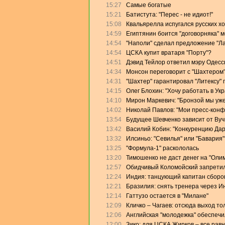
15:27
Самые богатые
15:21
Батистута: "Перес - не идиот!"
15:08
Квальярелла испугался русских х
14:59
Египтянин боится "договорняка" 
14:54
"Наполи" сделал предложение "Л
14:54
ЦСКА купит вратаря "Порту"?
14:51
Дэвид Тейлор ответил мэру Одесс
14:34
Монсон переговорит с "Шахтером
14:31
"Шахтер" гарантировал "Литексу"
14:15
Олег Блохин: "Хочу работать в Ук
14:10
Мирон Маркевич: "Бронзой мы уже
14:02
Николай Павлов: "Мои пресс-конф
13:54
Будущее Шевченко зависит от Ву
13:42
Василий Кобин: "Конкуренцию Дари
13:32
Илсиньо: "Севилья" или "Бавария"
13:25
"Формула-1" раскололась
13:20
Тимошенко не даст денег на "Оли
12:57
Обидчивый Коломойский запретил
12:24
Индия: танцующий капитан сборо
12:21
Бразилия: снять тренера через И
12:14
Гаттузо остается в "Милане"
12:09
Кличко – Чагаев: отсюда выход то
12:06
Английская "молодежка" обеспеч
12:00
Зико: для ЦСКА Жирков – все равн