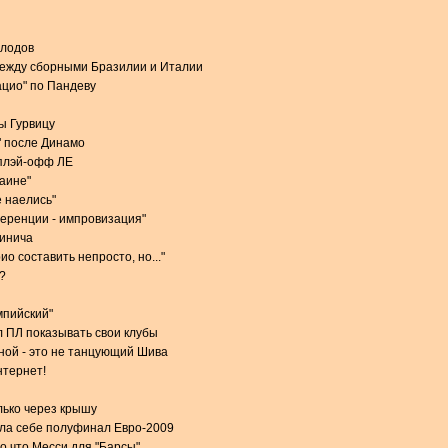
олодов
между сборными Бразилии и Италии
ацио" по Пандеву
ы Гурвицу
" после Динамо
 плэй-офф ЛЕ
раине"
 наелись"
еренции - импровизация"
чинича
о составить непросто, но..."
?
мпийский"
 ПЛ показывать свои клубы
ной - это не танцующий Шива
нтернет!
лько через крышу
ила себе полуфинал Евро-2009
о что Месси для "Барсы"