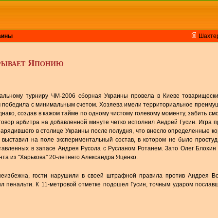
аины
Шахте
рывает Японию
нальному турниру ЧМ-2006 сборная Украины провела в Киеве товарищески
м победила с минимальным счетом. Хозяева имели территориальное преиму
днако, создав в кажом тайме по одному чистому голевому моменту, забить см
иговор арбитра на добавленной минуте четко исполнил Андрей Гусин. Игра 
зарядившего в столице Украины после полудня, что внесло определенные к
в выставил на поле экспериментальный состав, в котором не было просту
тавленных в запасе Андрея Русола с Русланом Ротанем. Зато Олег Блохин
та из "Харькова" 20-летнего Александра Яценко.
 неизбежна, гости нарушили в своей штрафной правила против Андрея В
л пенальти. К 11-метровой отметке подошел Гусин, точным ударом послав