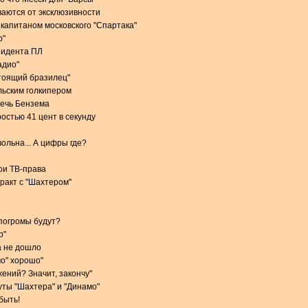
аются от эксклюзивности
 капитаном московского "Спартака"
р"
зидента ПЛ
адио"
стоящий бразилец"
льским голкипером
речь Бензема
остью 41 цент в секунду
ольна... А цифры где?
вои ТВ-права
тракт с "Шахтером"
 погромы будут?
р"
а не дошло
мо" хорошо"
ений? Значит, закончу"
ты "Шахтера" и "Динамо"
быть!