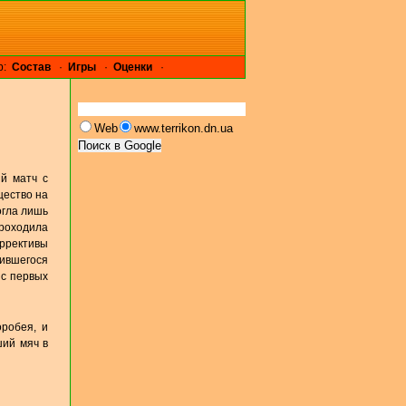
р:
Cостав
·
Игры
·
Оценки
·
Web
www.terrikon.dn.ua
й матч с
щество на
огла лишь
проходила
оррективы
дившегося
 с первых
оробея, и
ший мяч в