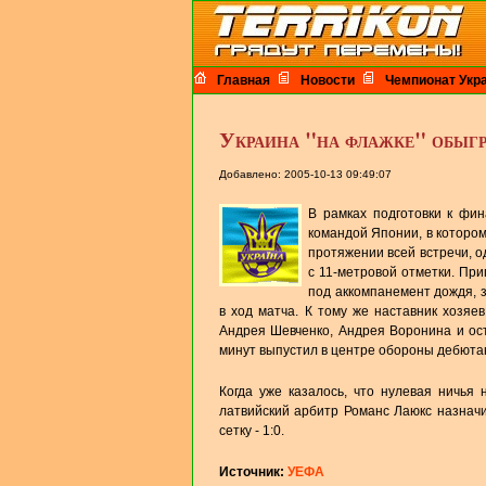
Главная
Новости
Чемпионат Укр
Украина "на флажке" обыг
Добавлено: 2005-10-13 09:49:07
В рамках подготовки к фи
командой Японии, в которо
протяжении всей встречи, о
с 11-метровой отметки. Пр
под аккомпанемент дождя, 
в ход матча. К тому же наставник хозяе
Андрея Шевченко, Андрея Воронина и ос
минут выпустил в центре обороны дебютан
Когда уже казалось, что нулевая ничья
латвийский арбитр Романс Лаюкс назначи
сетку - 1:0.
Источник:
УЕФА