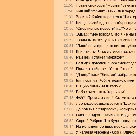
11:55
Новые спонсоры "Москвы" отказыв
11:50
Бывший "горняк" извинился перед
11:31
Василий Кобин перешел в "Шахте
10:49
Киндзерский идет на выборы пре
10:16
"Спортивные новости" на "Мега-Р
09:59
Эдмар: "Мне говорят, что я не на
09:52
"Волынь" может усилиться сенега
09:51
"Лион" не уверен, что сможет убе
09:41
Криштиану Роналду: жизнь со скор
09:40
Райчевич станет "моряком"
09:32
Вальдес доволен, "Барселона" дов
09:26
Памаро выбирает "Сент-Этьен"
09:10
"Днепр", как и "Динамо", забрал с
09:02
turnir.com.ua: Кобин подписал кон
08:48
Шацких заменил Шатских
07:56
Бобо хочет стать "горняком"
07:43
ФФУ!.. Премьер-лига!.. Скажите, а
07:26
Леонардо возвращается в "Шахте
07:06
До романа с "Ларисой" у Косырин
07:01
Олег Шандрук: "Начинать с "Дина
06:52
Сергей Ребров: "Не будет предлож
06:44
На молодежное Евро поехали скау
01:11
У Чагаева уверены - бою с Кличко 