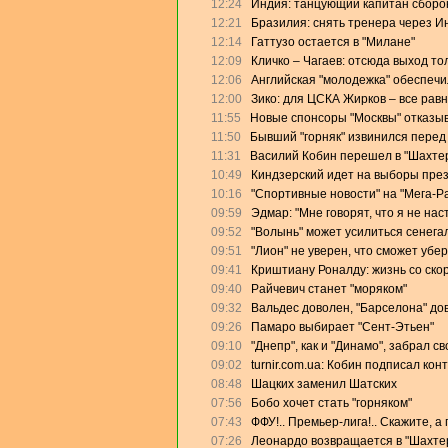
12:24
Индия: танцующий капитан сборо
12:21
Бразилия: снять тренера через И
12:14
Гаттузо остается в "Милане"
12:09
Кличко – Чагаев: отсюда выход то
12:06
Английская "молодежка" обеспеч
12:00
Зико: для ЦСКА Жирков – все равн
11:55
Новые спонсоры "Москвы" отказыв
11:50
Бывший "горняк" извинился перед
11:31
Василий Кобин перешел в "Шахте
10:49
Киндзерский идет на выборы пре
10:16
"Спортивные новости" на "Мега-Р
09:59
Эдмар: "Мне говорят, что я не на
09:52
"Волынь" может усилиться сенега
09:51
"Лион" не уверен, что сможет убе
09:41
Криштиану Роналду: жизнь со скор
09:40
Райчевич станет "моряком"
09:32
Вальдес доволен, "Барселона" дов
09:26
Памаро выбирает "Сент-Этьен"
09:10
"Днепр", как и "Динамо", забрал с
09:02
turnir.com.ua: Кобин подписал кон
08:48
Шацких заменил Шатских
07:56
Бобо хочет стать "горняком"
07:43
ФФУ!.. Премьер-лига!.. Скажите, а
07:26
Леонардо возвращается в "Шахте