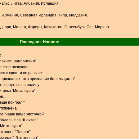
Уэльс, Литва, Албания, Исландия.
я, Армения, Северная Ирландия, Кипр, Молдавия.
дорра, Мальта, Фареры, Казахстан, Люксембург, Сан-Марино.
Последние Новости
...
 пахнет шампанским"
т свое название
ся в срок - и не раньше
признание - это признание болельщиков"
 вернуться на родину
игроки "Металлурга"
в...
 еще поиграл!"
отклонена
е "наше вам с кисточкой"
 болел не за "Шахтер"
 "Металлурга"
тракт с "Энерги"
команде? Это хорошо"