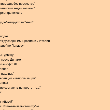
одписывать без просмотра"
новичками ведем активно"
орты Криштиану
у дебютируют за "Реал"
олодов
между сборными Бразилии и Италии
ацио" по Пандеву
ы Гурвицу
" после Динамо
 плэй-офф ЛЕ
раине"
 наелись"
еренции - импровизация"
чинича
о составить непросто, но..."
?
мпийский"
 ПЛ показывать свои клубы