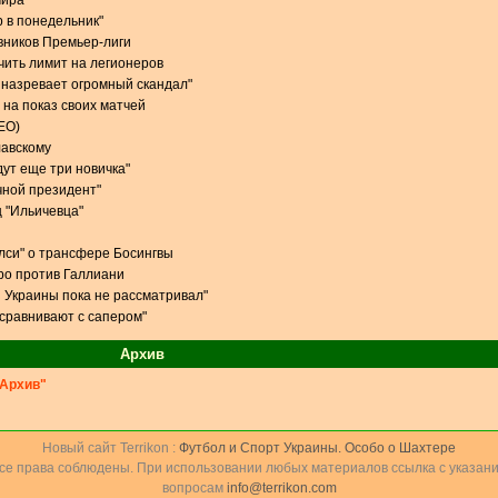
мира
р в понедельник"
вников Премьер-лиги
чить лимит на легионеров
 назревает огромный скандал"
 на показ своих матчей
ЕО)
лавскому
дут еще три новичка"
чной президент"
 "Ильичевца"
елси" о трансфере Босингвы
ро против Галлиани
 Украины пока не рассматривал"
 сравнивают с сапером"
Архив
Архив"
Новый сайт Terrikon :
Футбол и Спорт Украины. Особо о Шахтере
Все права соблюдены. При использовании любых материалов ссылка с указани
вопросам
info@terrikon.com