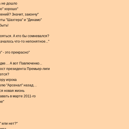
а не дошло
мо" хорошо"
ений? Значит, закончу"
ты "Шахтера" и "Динамо"
быть!
тояться. А кто бы сомневался?
чалось что-то непонятное..."
 - это прекрасно"
дке… А вот Павлюченко...
пост президента Премьер-лиги
ются?
еру игрока
плю "Арсенал" назад…
ся новая жизнь
авать в марте 2011-го
ре"
" или нет?"