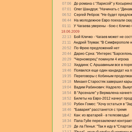
07:06
До романа с "Ларисой" у Косырин
07:01
Олег Шандрук: "Начинать с "Дина
06:52
Сергей Ребров: "Не будет предлож
06:44
На молодежное Евро поехали скау
01:11
У Чагаева уверены - бою с Кличко 
18.06.2009
22:13
Бой Кличко - Чагаев может не сос
21:11
Андрей Тлумак: "В Симферополе на
20:52
По Фрею предложений нет
20:44
Дарио Срна: "Интерес "Барселоны"
20:29
"Черноморец" покинули 4 игрока
20:12
Хиддинк: С Аршавиным все в поря
19:46
Появился еще один кандидат на 
19:35
Переговоры с Кобиным продолжа
19:18
Михаил Старостяк завершил карь
19:04
Вадим Рабинович: Надоело. Выку
18:54
В "Арсенале" у Вермалена начнет
18:52
Билеты на Евро-2012 начнут прод
18:50
Рубен Гомес: "Хочу остаться в "За
18:46
"Бавария" расстанется с тремя
18:42
Кан: из вратарей - в телезвезды!
18:34
Папа Гуйе перезаключил контракт
17:29
Де ла Пенья: "Так я иду в "Спартак