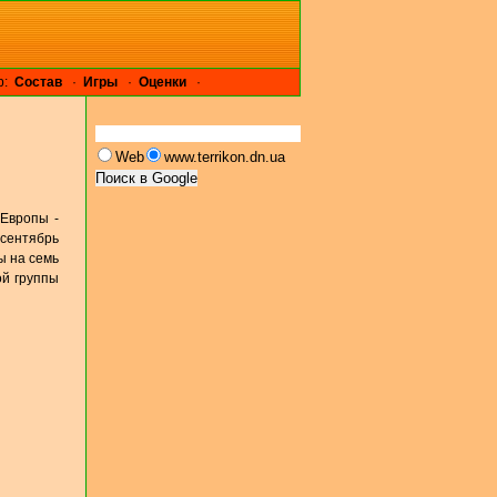
р:
Cостав
·
Игры
·
Оценки
·
Web
www.terrikon.dn.ua
Европы -
 сентябрь
ы на семь
ой группы