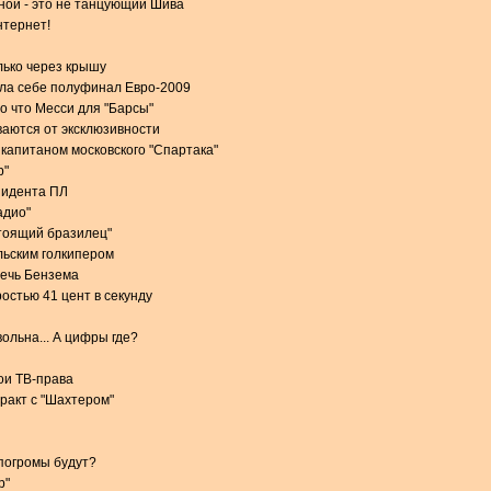
ной - это не танцующий Шива
нтернет!
лько через крышу
ила себе полуфинал Евро-2009
о что Месси для "Барсы"
аются от эксклюзивности
 капитаном московского "Спартака"
р"
зидента ПЛ
адио"
стоящий бразилец"
льским голкипером
речь Бензема
остью 41 цент в секунду
ольна... А цифры где?
вои ТВ-права
тракт с "Шахтером"
 погромы будут?
р"