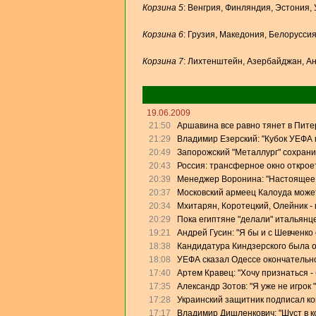
Корзина 5
: Венгрия, Финляндия, Эстония, 
Корзина 6
: Грузия, Македония, Белорусси
Корзина 7
: Лихтенштейн, Азербайджан, Ан
19.06.2009
21:50
Аршавина все равно тянет в Питер
21:29
Владимир Езерский: "Кубок УЕФА
20:49
Запорожский "Металлург" сохрани
20:43
Россия: трансферное окно откроет
20:39
Менеджер Воронина: "Настоящее 
20:37
Московский армеец Калоуда может
20:34
Мхитарян, Коротецкий, Олейник - 
20:29
Пока египтяне "делали" итальянце
19:21
Андрей Гусин: "Я бы и с Шевченко
18:38
Кандидатура Киндзерского была 
18:08
УЕФА сказал Одессе окончательно
17:40
Артем Кравец: "Хочу признаться -
17:35
Александр Зотов: "Я уже не игрок
17:28
Украинский защитник подписал кон
17:17
Владимир Дишленкович: "Шуст в 