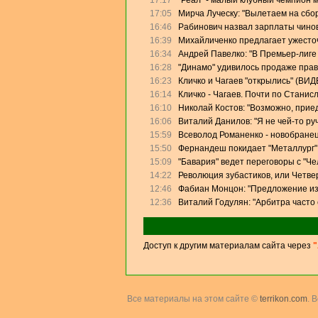
17:17
"Реал" - малый клубный чемпион 
17:05
Мирча Луческу: "Вылетаем на сбо
16:46
Рабинович назвал зарплаты чино
16:39
Михайличенко предлагает ужесто
16:34
Андрей Павелко: "В Премьер-лиге
16:28
"Динамо" удивилось продаже прав
16:23
Кличко и Чагаев "открылись" (ВИД
16:14
Кличко - Чагаев. Почти по Станис
16:10
Николай Костов: "Возможно, прие
16:06
Виталий Данилов: "Я не чей-то ру
15:59
Всеволод Романенко - новобранец
15:50
Фернандеш покидает "Металлург"
15:09
"Бавария" ведет переговоры с "Ч
14:22
Революция зубастиков, или Четве
12:46
Фабиан Монцон: "Предложение из
12:36
Виталий Годулян: "Арбитра часто
Доступ к другим материалам сайта через
"
Все материалы на этом сайте ©
terrikon.com
. 