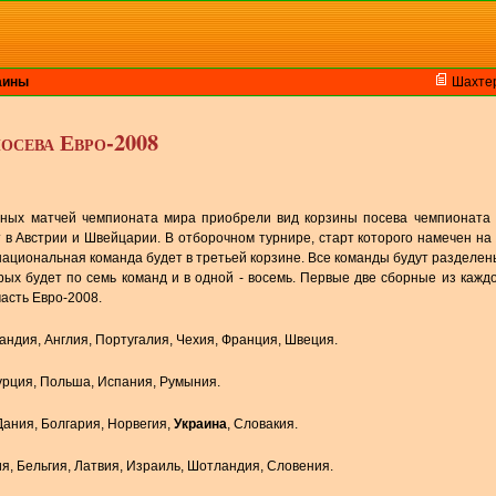
аины
Шахте
посева Евро-2008
ных матчей чемпионата мира приобрели вид корзины посева чемпионата 
 в Австрии и Швейцарии. В отборочном турнире, старт которого намечен на
 национальная команда будет в третьей корзине. Все команды будут разделен
орых будет по семь команд и в одной - восемь. Первые две сборные из кажд
асть Евро-2008.
ландия, Англия, Португалия, Чехия, Франция, Швеция.
Турция, Польша, Испания, Румыния.
Дания, Болгария, Норвегия,
Украина
, Словакия.
ия, Бельгия, Латвия, Израиль, Шотландия, Словения.