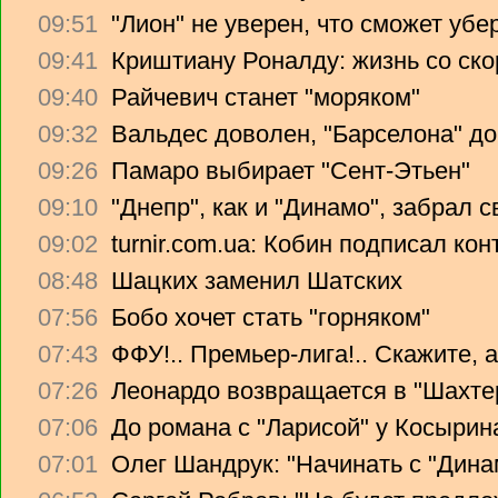
09:51
"Лион" не уверен, что сможет убе
09:41
Криштиану Роналду: жизнь со ско
09:40
Райчевич станет "моряком"
09:32
Вальдес доволен, "Барселона" до
09:26
Памаро выбирает "Сент-Этьен"
09:10
"Днепр", как и "Динамо", забрал 
09:02
turnir.com.ua: Кобин подписал ко
08:48
Шацких заменил Шатских
07:56
Бобо хочет стать "горняком"
07:43
ФФУ!.. Премьер-лига!.. Скажите, 
07:26
Леонардо возвращается в "Шахте
07:06
До романа с "Ларисой" у Косырин
07:01
Олег Шандрук: "Начинать с "Дина