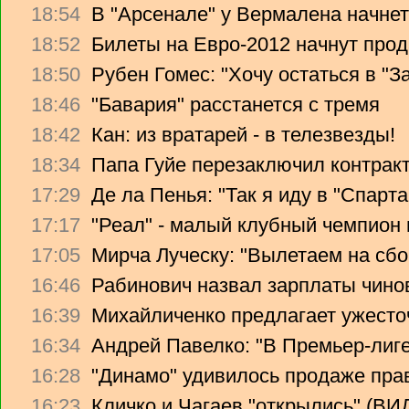
18:54
В "Арсенале" у Вермалена начнет
18:52
Билеты на Евро-2012 начнут прод
18:50
Рубен Гомес: "Хочу остаться в "З
18:46
"Бавария" расстанется с тремя
18:42
Кан: из вратарей - в телезвезды!
18:34
Папа Гуйе перезаключил контрак
17:29
Де ла Пенья: "Так я иду в "Спарта
17:17
"Реал" - малый клубный чемпион
17:05
Мирча Луческу: "Вылетаем на сбо
16:46
Рабинович назвал зарплаты чино
16:39
Михайличенко предлагает ужесто
16:34
Андрей Павелко: "В Премьер-лиге
16:28
"Динамо" удивилось продаже прав
16:23
Кличко и Чагаев "открылись" (В