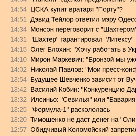
14:54
ЦСКА купит вратаря "Порту"?
14:51
Дэвид Тейлор ответил мэру Одес
14:34
Монсон переговорит с "Шахтером
14:31
"Шахтер" гарантировал "Литексу
14:15
Олег Блохин: "Хочу работать в Ук
14:10
Мирон Маркевич: "Бронзой мы уж
14:02
Николай Павлов: "Мои пресс-кон
13:54
Будущее Шевченко зависит от Ву
13:42
Василий Кобин: "Конкуренцию Дари
13:32
Илсиньо: "Севилья" или "Бавария
13:25
"Формула-1" раскололась
13:20
Тимошенко не даст денег на "Ол
12:57
Обидчивый Коломойский запретил