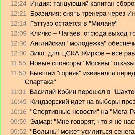
12:24
Индия: танцующий капитан сборо
12:21
Бразилия: снять тренера через Ин
12:14
Гаттузо остается в "Милане"
12:09
Кличко – Чагаев: отсюда выход т
12:06
Английская "молодежка" обеспеч
12:00
Зико: для ЦСКА Жирков – все рав
11:55
Новые спонсоры "Москвы" отказы
11:50
Бывший "горняк" извинился перед
"Спартака"
11:31
Василий Кобин перешел в "Шахте
10:49
Киндзерский идет на выборы пре
10:16
"Спортивные новости" на "Мега-Р
09:59
Эдмар: "Мне говорят, что я не на
09:52
"Волынь" может усилиться сенег