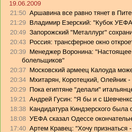
19.06.2009
21:50
Аршавина все равно тянет в Питер
21:29
Владимир Езерский: "Кубок УЕФА
20:49
Запорожский "Металлург" сохрани
20:43
Россия: трансферное окно откроет
20:39
Менеджер Воронина: "Настоящее 
болельщиков"
20:37
Московский армеец Калоуда може
20:34
Мхитарян, Коротецкий, Олейник -
20:29
Пока египтяне "делали" итальянце
19:21
Андрей Гусин: "Я бы и с Шевченко
18:38
Кандидатура Киндзерского была 
18:08
УЕФА сказал Одессе окончательно
17:40
Артем Кравец: "Хочу признаться -