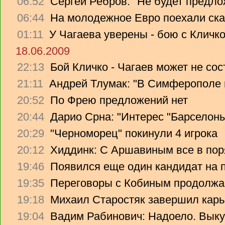
06:52
Сергей Ребров: "Не будет предло
06:44
На молодежное Евро поехали ска
01:11
У Чагаева уверены - бою с Кличко
18.06.2009
22:13
Бой Кличко - Чагаев может не сос
21:11
Андрей Тлумак: "В Симферополе н
20:52
По Фрею предложений нет
20:44
Дарио Срна: "Интерес "Барселоны"
20:29
"Черноморец" покинули 4 игрока
20:12
Хиддинк: С Аршавиным все в пор
19:46
Появился еще один кандидат на 
19:35
Переговоры с Кобиным продолж
19:18
Михаил Старостяк завершил карь
19:04
Вадим Рабинович: Надоело. Вык