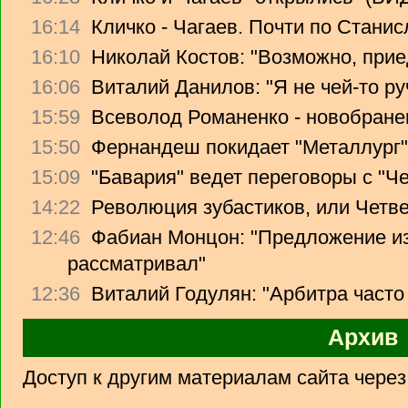
16:14
Кличко - Чагаев. Почти по Стани
16:10
Николай Костов: "Возможно, прие
16:06
Виталий Данилов: "Я не чей-то ру
15:59
Всеволод Романенко - новобране
15:50
Фернандеш покидает "Металлург"
15:09
"Бавария" ведет переговоры с "Ч
14:22
Революция зубастиков, или Четв
12:46
Фабиан Монцон: "Предложение из
рассматривал"
12:36
Виталий Годулян: "Арбитра часто
Архив
Доступ к другим материалам сайта чере