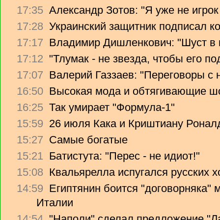
17:35
Александр Зотов: "Я уже не игрок
17:28
Украинский защитник подписал ко
17:17
Владимир Дишленкович: "Шуст в 
17:12
"Тлумак - не звезда, чтобы его п
17:07
Валерий Газзаев: "Переговоры с 
16:50
Высокая мода и обтягивающие ш
16:25
Так умирает "Формула-1"
15:59
26 июля Кака и Криштиану Ронал
15:27
Самые богатые
15:21
Батистута: "Перес - не идиот!"
15:08
Квальярелла испугался русских 
14:59
Египтянин боится "договорняка"
Италии
14:54
"Наполи" сделал предложение "Л