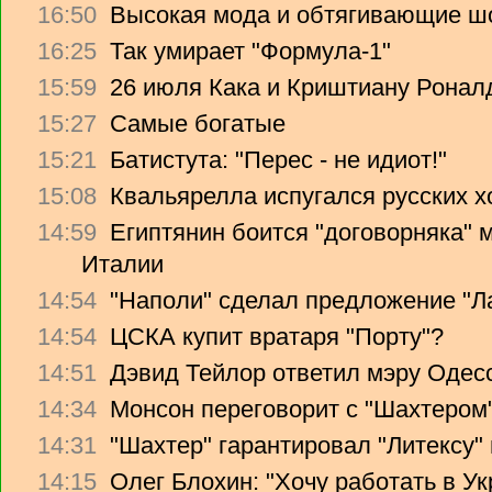
16:50
Высокая мода и обтягивающие ш
16:25
Так умирает "Формула-1"
15:59
26 июля Кака и Криштиану Ронал
15:27
Самые богатые
15:21
Батистута: "Перес - не идиот!"
15:08
Квальярелла испугался русских 
14:59
Египтянин боится "договорняка"
Италии
14:54
"Наполи" сделал предложение "Л
14:54
ЦСКА купит вратаря "Порту"?
14:51
Дэвид Тейлор ответил мэру Одес
14:34
Монсон переговорит с "Шахтером
14:31
"Шахтер" гарантировал "Литексу
14:15
Олег Блохин: "Хочу работать в Ук