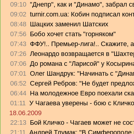
09:10
"Днепр", как и "Динамо", забрал 
09:02
turnir.com.ua: Кобин подписал ко
08:48
Шацких заменил Шатских
07:56
Бобо хочет стать "горняком"
07:43
ФФУ!.. Премьер-лига!.. Скажите, 
07:26
Леонардо возвращается в "Шахте
07:06
До романа с "Ларисой" у Косырин
07:01
Олег Шандрук: "Начинать с "Дина
06:52
Сергей Ребров: "Не будет предло
06:44
На молодежное Евро поехали ска
01:11
У Чагаева уверены - бою с Кличко
18.06.2009
22:13
Бой Кличко - Чагаев может не сос
21:11
Андрей Тлумак: "В Симферополе н