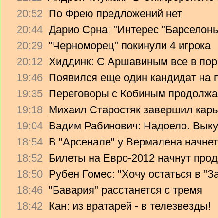
20:52
По Фрею предложений нет
20:44
Дарио Срна: "Интерес "Барселоны"
20:29
"Черноморец" покинули 4 игрока
20:12
Хиддинк: С Аршавиным все в пор
19:46
Появился еще один кандидат на 
19:35
Переговоры с Кобиным продолж
19:18
Михаил Старостяк завершил карь
19:04
Вадим Рабинович: Надоело. Вык
18:54
В "Арсенале" у Вермалена начнет
18:52
Билеты на Евро-2012 начнут прод
18:50
Рубен Гомес: "Хочу остаться в "З
18:46
"Бавария" расстанется с тремя
18:42
Кан: из вратарей - в телезвезды!