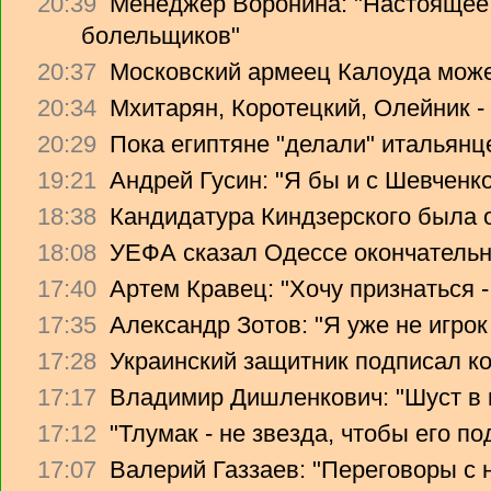
20:39
Менеджер Воронина: "Настоящее 
болельщиков"
20:37
Московский армеец Калоуда може
20:34
Мхитарян, Коротецкий, Олейник -
20:29
Пока египтяне "делали" итальянце
19:21
Андрей Гусин: "Я бы и с Шевченко
18:38
Кандидатура Киндзерского была 
18:08
УЕФА сказал Одессе окончательно
17:40
Артем Кравец: "Хочу признаться -
17:35
Александр Зотов: "Я уже не игрок
17:28
Украинский защитник подписал ко
17:17
Владимир Дишленкович: "Шуст в 
17:12
"Тлумак - не звезда, чтобы его п
17:07
Валерий Газзаев: "Переговоры с 