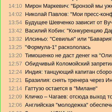
14:10
Мирон Маркевич: "Бронзой мы уж
14:02
Николай Павлов: "Мои пресс-кон
13:54
Будущее Шевченко зависит от Ву
13:42
Василий Кобин: "Конкуренцию Дари
13:32
Илсиньо: "Севилья" или "Бавария
13:25
"Формула-1" раскололась
13:20
Тимошенко не даст денег на "Ол
12:57
Обидчивый Коломойский запретил
12:24
Индия: танцующий капитан сборо
12:21
Бразилия: снять тренера через Ин
12:14
Гаттузо остается в "Милане"
12:09
Кличко – Чагаев: отсюда выход т
12:06
Английская "молодежка" обеспеч