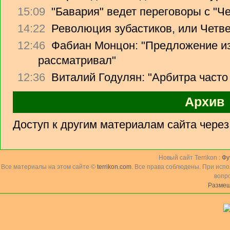
15:09
"Бавария" ведет переговоры с "Ч
14:22
Революция зубастиков, или Четв
12:46
Фабиан Монцон: "Предложение из
рассматривал"
12:36
Виталий Годулян: "Арбитра часто
Архив
Доступ к другим материалам сайта чере
Новый сайт Terrikon :
Фу
Все материалы на этом сайте ©
terrikon.com
. Все права соблюдены. При исп
вопр
Размещ