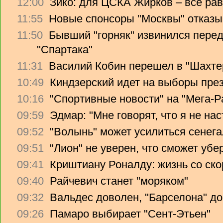
12:00
Зико: для ЦСКА Жирков – все рав
11:55
Новые спонсоры "Москвы" отказы
11:50
Бывший "горняк" извинился перед
"Спартака"
11:31
Василий Кобин перешел в "Шахте
10:49
Киндзерский идет на выборы пре
10:16
"Спортивные новости" на "Мега-Р
09:59
Эдмар: "Мне говорят, что я не на
09:52
"Волынь" может усилиться сенег
09:51
"Лион" не уверен, что сможет убе
09:41
Криштиану Роналду: жизнь со ско
09:40
Райчевич станет "моряком"
09:32
Вальдес доволен, "Барселона" до
09:26
Памаро выбирает "Сент-Этьен"