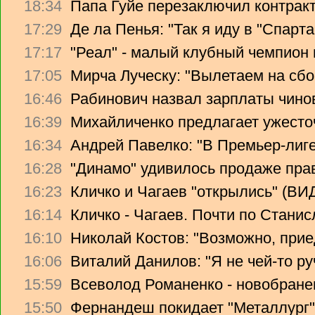
18:34
Папа Гуйе перезаключил контрак
17:29
Де ла Пенья: "Так я иду в "Спарта
17:17
"Реал" - малый клубный чемпион
17:05
Мирча Луческу: "Вылетаем на сбо
16:46
Рабинович назвал зарплаты чино
16:39
Михайличенко предлагает ужесто
16:34
Андрей Павелко: "В Премьер-лиге
16:28
"Динамо" удивилось продаже прав
16:23
Кличко и Чагаев "открылись" (В
16:14
Кличко - Чагаев. Почти по Стани
16:10
Николай Костов: "Возможно, прие
16:06
Виталий Данилов: "Я не чей-то ру
15:59
Всеволод Романенко - новобране
15:50
Фернандеш покидает "Металлург"