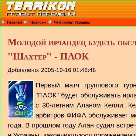
Главная
Новости
Чемпионат Украины
Молодой ирландец будеть обс
"Шахтер" - ПАОК
Добавлено: 2005-10-16 01:48:48
Первый матч группового тур
"ПАОК" будет обслуживать ирла
с 30-летним Аланом Келли. К
арбитров ФИФА обслуживает м
года. В прошлом году Алан судил встр
и Украины, закончившуюся поражением п