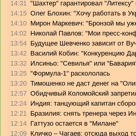
14:31
"Шахтер" гарантировал "Литексу
14:15
Олег Блохин: "Хочу работать в Ук
14:10
Мирон Маркевич: "Бронзой мы уж
14:02
Николай Павлов: "Мои пресс-кон
13:54
Будущее Шевченко зависит от Ву
13:42
Василий Кобин: "Конкуренцию Дари
13:32
Илсиньо: "Севилья" или "Бавария
13:25
"Формула-1" раскололась
13:20
Тимошенко не даст денег на "Ол
12:57
Обидчивый Коломойский запретил
12:24
Индия: танцующий капитан сборо
12:21
Бразилия: снять тренера через Ин
12:14
Гаттузо остается в "Милане"
12:09
Кличко – Чагаев: отсюда выход т