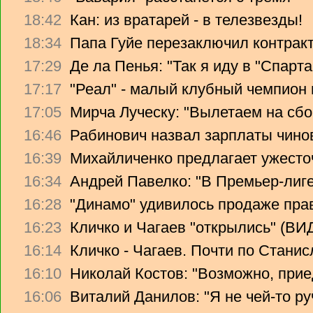
18:42
Кан: из вратарей - в телезвезды!
18:34
Папа Гуйе перезаключил контрак
17:29
Де ла Пенья: "Так я иду в "Спарта
17:17
"Реал" - малый клубный чемпион
17:05
Мирча Луческу: "Вылетаем на сбо
16:46
Рабинович назвал зарплаты чино
16:39
Михайличенко предлагает ужесто
16:34
Андрей Павелко: "В Премьер-лиге
16:28
"Динамо" удивилось продаже прав
16:23
Кличко и Чагаев "открылись" (В
16:14
Кличко - Чагаев. Почти по Стани
16:10
Николай Костов: "Возможно, прие
16:06
Виталий Данилов: "Я не чей-то ру