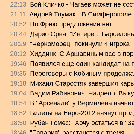
22:13
Бой Кличко - Чагаев может не сос
21:11
Андрей Тлумак: "В Симферополе н
20:52
По Фрею предложений нет
20:44
Дарио Срна: "Интерес "Барселоны"
20:29
"Черноморец" покинули 4 игрока
20:12
Хиддинк: С Аршавиным все в пор
19:46
Появился еще один кандидат на 
19:35
Переговоры с Кобиным продолж
19:18
Михаил Старостяк завершил карь
19:04
Вадим Рабинович: Надоело. Вык
18:54
В "Арсенале" у Вермалена начнет
18:52
Билеты на Евро-2012 начнут прод
18:50
Рубен Гомес: "Хочу остаться в "З
18:46
"Бавария" расстанется с тремя