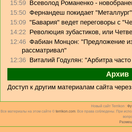
15:59
Всеволод Романенко - новобране
15:50
Фернандеш покидает "Металлург"
15:09
"Бавария" ведет переговоры с "Ч
14:22
Революция зубастиков, или Четв
12:46
Фабиан Монцон: "Предложение из
рассматривал"
12:36
Виталий Годулян: "Арбитра часто
Архив
Доступ к другим материалам сайта чере
Новый сайт Terrikon :
Фу
Все материалы на этом сайте ©
terrikon.com
. Все права соблюдены. При исп
вопр
Размещ