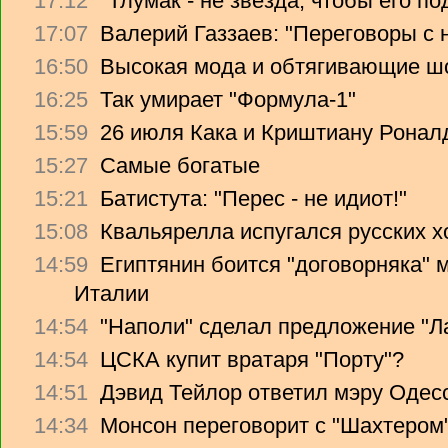
17:12
"Тлумак - не звезда, чтобы его п
17:07
Валерий Газзаев: "Переговоры с 
16:50
Высокая мода и обтягивающие ш
16:25
Так умирает "Формула-1"
15:59
26 июля Кака и Криштиану Ронал
15:27
Самые богатые
15:21
Батистута: "Перес - не идиот!"
15:08
Квальярелла испугался русских 
14:59
Египтянин боится "договорняка"
Италии
14:54
"Наполи" сделал предложение "Л
14:54
ЦСКА купит вратаря "Порту"?
14:51
Дэвид Тейлор ответил мэру Одес
14:34
Монсон переговорит с "Шахтером