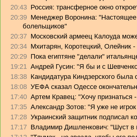
20:43
Россия: трансферное окно откроет
20:39
Менеджер Воронина: "Настоящее 
болельщиков"
20:37
Московский армеец Калоуда може
20:34
Мхитарян, Коротецкий, Олейник -
20:29
Пока египтяне "делали" итальянце
19:21
Андрей Гусин: "Я бы и с Шевченко
18:38
Кандидатура Киндзерского была 
18:08
УЕФА сказал Одессе окончательно
17:40
Артем Кравец: "Хочу признаться -
17:35
Александр Зотов: "Я уже не игрок
17:28
Украинский защитник подписал ко
17:17
Владимир Дишленкович: "Шуст в 