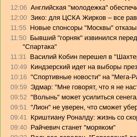
12:06
Английская "молодежка" обеспеч
12:00
Зико: для ЦСКА Жирков – все рав
11:55
Новые спонсоры "Москвы" отказы
11:50
Бывший "горняк" извинился перед
"Спартака"
11:31
Василий Кобин перешел в "Шахте
10:49
Киндзерский идет на выборы пре
10:16
"Спортивные новости" на "Мега-Р
09:59
Эдмар: "Мне говорят, что я не на
09:52
"Волынь" может усилиться сенег
09:51
"Лион" не уверен, что сможет убе
09:41
Криштиану Роналду: жизнь со ско
09:40
Райчевич станет "моряком"