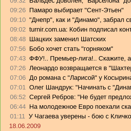
09:32
Вальдес доволен, "Барселона" до
09:26
Памаро выбирает "Сент-Этьен"
09:10
"Днепр", как и "Динамо", забрал 
09:02
turnir.com.ua: Кобин подписал ко
08:48
Шацких заменил Шатских
07:56
Бобо хочет стать "горняком"
07:43
ФФУ!.. Премьер-лига!.. Скажите, 
07:26
Леонардо возвращается в "Шахте
07:06
До романа с "Ларисой" у Косырин
07:01
Олег Шандрук: "Начинать с "Дина
06:52
Сергей Ребров: "Не будет предло
06:44
На молодежное Евро поехали ска
01:11
У Чагаева уверены - бою с Кличко
18.06.2009