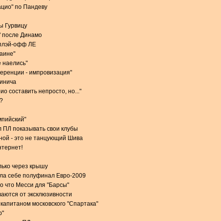
ацио" по Пандеву
ы Гурвицу
" после Динамо
 плэй-офф ЛЕ
раине"
 наелись"
еренции - импровизация"
чинича
о составить непросто, но..."
?
мпийский"
 ПЛ показывать свои клубы
ной - это не танцующий Шива
нтернет!
лько через крышу
ила себе полуфинал Евро-2009
о что Месси для "Барсы"
аются от эксклюзивности
 капитаном московского "Спартака"
р"