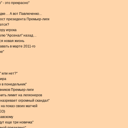
 - это прекрасно"
дке… А вот Павлюченко...
пост президента Премьер-лиги
ются?
еру игрока
плю "Арсенал" назад…
ся новая жизнь
авать в марте 2011-го
ре"
" или нет?"
мира
р в понедельник"
вников Премьер-лиги
чить лимит на легионеров
 назревает огромный скандал"
 на показ своих матчей
ЕО)
лавскому
дут еще три новичка"
чной президент"