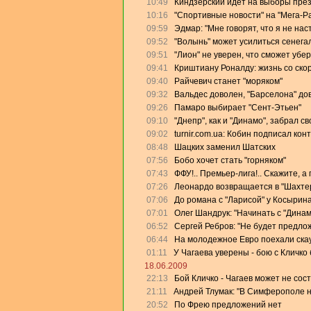
10:49
Киндзерский идет на выборы пре
10:16
"Спортивные новости" на "Мега-Р
09:59
Эдмар: "Мне говорят, что я не на
09:52
"Волынь" может усилиться сенега
09:51
"Лион" не уверен, что сможет убе
09:41
Криштиану Роналду: жизнь со скор
09:40
Райчевич станет "моряком"
09:32
Вальдес доволен, "Барселона" дов
09:26
Памаро выбирает "Сент-Этьен"
09:10
"Днепр", как и "Динамо", забрал с
09:02
turnir.com.ua: Кобин подписал кон
08:48
Шацких заменил Шатских
07:56
Бобо хочет стать "горняком"
07:43
ФФУ!.. Премьер-лига!.. Скажите, а
07:26
Леонардо возвращается в "Шахте
07:06
До романа с "Ларисой" у Косырин
07:01
Олег Шандрук: "Начинать с "Дина
06:52
Сергей Ребров: "Не будет предлож
06:44
На молодежное Евро поехали скау
01:11
У Чагаева уверены - бою с Кличко 
18.06.2009
22:13
Бой Кличко - Чагаев может не сос
21:11
Андрей Тлумак: "В Симферополе на
20:52
По Фрею предложений нет