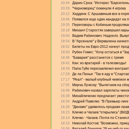
20:44
Дарио Срна: "Интерес "Барселоны"
20:29
"Черноморец" покинули 4 игрока
20:12
Хиддинк: С Аршавиным все в поря
19:46
Появился еще один кандидат на 
19:35
Переговоры с Кобиным продолжа
19:18
Михаил Старостяк завершил карь
19:04
Вадим Рабинович: Надоело. Выку
18:54
В "Арсенале" у Вермалена начнет
18:52
Билеты на Евро-2012 начнут прод
18:50
Рубен Гомес: "Хочу остаться в "За
18:46
"Бавария" расстанется с тремя
18:42
Кан: из вратарей - в телезвезды!
18:34
Папа Гуйе перезаключил контракт
17:29
Де ла Пенья: "Так я иду в "Спартак
17:17
"Реал" - малый клубный чемпион 
17:05
Мирча Луческу: "Вылетаем на сбо
16:46
Рабинович назвал зарплаты чино
16:39
Михайличенко предлагает ужесто
16:34
Андрей Павелко: "В Премьер-лиге
16:28
"Динамо" удивилось продаже прав
16:23
Кличко и Чагаев "открылись" (ВИД
16:14
Кличко - Чагаев. Почти по Станис
16:10
Николай Костов: "Возможно, прие
16:06
Виталий Данилов: "Я не чей-то ру