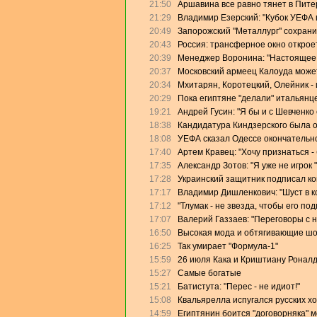
21:50
Аршавина все равно тянет в Питер
21:29
Владимир Езерский: "Кубок УЕФА
20:49
Запорожский "Металлург" сохрани
20:43
Россия: трансферное окно откроет
20:39
Менеджер Воронина: "Настоящее 
20:37
Московский армеец Калоуда может
20:34
Мхитарян, Коротецкий, Олейник - 
20:29
Пока египтяне "делали" итальянце
19:21
Андрей Гусин: "Я бы и с Шевченко
18:38
Кандидатура Киндзерского была 
18:08
УЕФА сказал Одессе окончательно
17:40
Артем Кравец: "Хочу признаться -
17:35
Александр Зотов: "Я уже не игрок
17:28
Украинский защитник подписал кон
17:17
Владимир Дишленкович: "Шуст в 
17:12
"Тлумак - не звезда, чтобы его п
17:07
Валерий Газзаев: "Переговоры с 
16:50
Высокая мода и обтягивающие ш
16:25
Так умирает "Формула-1"
15:59
26 июля Кака и Криштиану Роналд
15:27
Самые богатые
15:21
Батистута: "Перес - не идиот!"
15:08
Квальярелла испугался русских х
14:59
Египтянин боится "договорняка" 