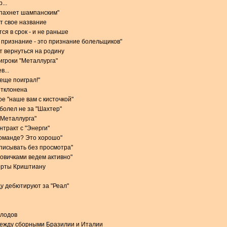
...
 пахнет шампанским"
т свое название
ся в срок - и не раньше
признание - это признание болельщиков"
 вернуться на родину
игроки "Металлурга"
в...
 еще поиграл!"
отклонена
е "наше вам с кисточкой"
 болел не за "Шахтер"
 "Металлурга"
тракт с "Энерги"
команде? Это хорошо"
одписывать без просмотра"
новичками ведем активно"
орты Криштиану
у дебютируют за "Реал"
олодов
между сборными Бразилии и Италии