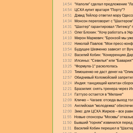
14:54
"Наполи" сделал предложение "Л
14:54
ЦСКА купит вратаря "Порту"?
14:51
Дэвид Тейлор ответил мэру Одесс
14:34
Монсон переговорит с "Шахтером
14:31
"Шахтер" гарантировал "Литексу"
14:15
Олег Блохин: "Хочу работать в Ук
14:10
Мирон Маркевич: "Бронзой мы уже
14:02
Николай Павлов: "Мои пресс-конф
13:54
Будущее Шевченко зависит от Ву
13:42
Василий Кобин: "Конкуренцию Дари
13:32
Илсиньо: "Севилья" или "Бавария"
13:25
"Формула-1" раскололась
13:20
Тимошенко не даст денег на "Оли
12:57
Обидчивый Коломойский запретил
12:24
Индия: танцующий капитан сборо
12:21
Бразилия: снять тренера через И
12:14
Гаттузо остается в "Милане"
12:09
Кличко – Чагаев: отсюда выход то
12:06
Английская "молодежка" обеспеч
12:00
Зико: для ЦСКА Жирков – все равн
11:55
Новые спонсоры "Москвы" отказыв
11:50
Бывший "горняк" извинился перед
11:31
Василий Кобин перешел в "Шахте