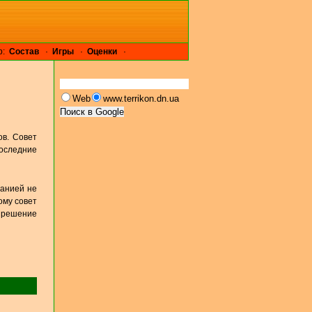
р:
Cостав
·
Игры
·
Оценки
·
Web
www.terrikon.dn.ua
ов. Совет
последние
манией не
ому совет
о решение