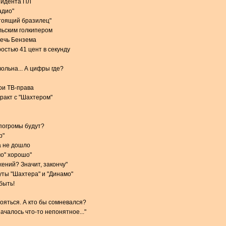
зидента ПЛ
адио"
стоящий бразилец"
льским голкипером
речь Бензема
остью 41 цент в секунду
ольна... А цифры где?
вои ТВ-права
тракт с "Шахтером"
 погромы будут?
р"
а не дошло
мо" хорошо"
ений? Значит, закончу"
ты "Шахтера" и "Динамо"
быть!
тояться. А кто бы сомневался?
чалось что-то непонятное..."