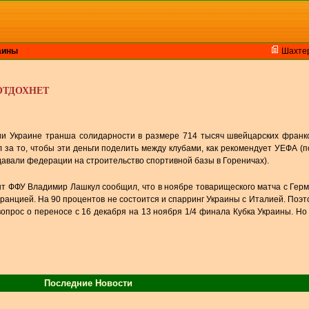
аины
Шахте
отдохнет
и Украине транша солидарности в размере 714 тысяч швейцарских франк
 за то, чтобы эти деньги поделить между клубами, как рекомендует УЕФА (
тдавали федерации на строительство спортивной базы в Гореничах).
нт ФФУ Владимир Лашкул сообщил, что в ноябре товарищеского матча с Гер
Францией. На 90 процентов не состоится и спарринг Украины с Италией. Поэт
опрос о переносе с 16 декабря на 13 ноября 1/4 финала Кубка Украины. Н
Последние Новости