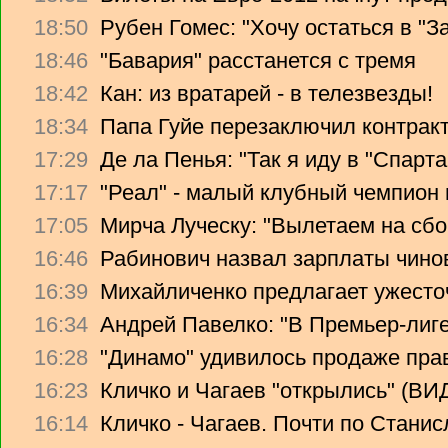
18:50
Рубен Гомес: "Хочу остаться в "З
18:46
"Бавария" расстанется с тремя
18:42
Кан: из вратарей - в телезвезды!
18:34
Папа Гуйе перезаключил контрак
17:29
Де ла Пенья: "Так я иду в "Спарта
17:17
"Реал" - малый клубный чемпион
17:05
Мирча Луческу: "Вылетаем на сбо
16:46
Рабинович назвал зарплаты чино
16:39
Михайличенко предлагает ужесто
16:34
Андрей Павелко: "В Премьер-лиге
16:28
"Динамо" удивилось продаже прав
16:23
Кличко и Чагаев "открылись" (В
16:14
Кличко - Чагаев. Почти по Стани