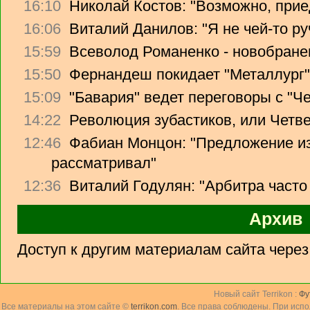
16:10
Николай Костов: "Возможно, прие
16:06
Виталий Данилов: "Я не чей-то ру
15:59
Всеволод Романенко - новобране
15:50
Фернандеш покидает "Металлург"
15:09
"Бавария" ведет переговоры с "Ч
14:22
Революция зубастиков, или Четв
12:46
Фабиан Монцон: "Предложение из
рассматривал"
12:36
Виталий Годулян: "Арбитра часто
Архив
Доступ к другим материалам сайта чере
Новый сайт Terrikon :
Фу
Все материалы на этом сайте ©
terrikon.com
. Все права соблюдены. При исп