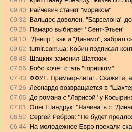
09:41
Криштиану Роналду: жизнь со ско
09:40
Райчевич станет "моряком"
09:32
Вальдес доволен, "Барселона" до
09:26
Памаро выбирает "Сент-Этьен"
09:10
"Днепр", как и "Динамо", забрал 
09:02
turnir.com.ua: Кобин подписал ко
08:48
Шацких заменил Шатских
07:56
Бобо хочет стать "горняком"
07:43
ФФУ!.. Премьер-лига!.. Скажите, 
07:26
Леонардо возвращается в "Шахте
07:06
До романа с "Ларисой" у Косырин
07:01
Олег Шандрук: "Начинать с "Дина
06:52
Сергей Ребров: "Не будет предло
06:44
На молодежное Евро поехали ска