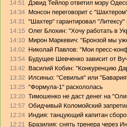
14:51
Дэвид Тейлор ответил мэру Одес
14:34
Монсон переговорит с "Шахтером
14:31
"Шахтер" гарантировал "Литексу
14:15
Олег Блохин: "Хочу работать в Ук
14:10
Мирон Маркевич: "Бронзой мы уж
14:02
Николай Павлов: "Мои пресс-кон
13:54
Будущее Шевченко зависит от Ву
13:42
Василий Кобин: "Конкуренцию Дари
13:32
Илсиньо: "Севилья" или "Бавария
13:25
"Формула-1" раскололась
13:20
Тимошенко не даст денег на "Ол
12:57
Обидчивый Коломойский запретил
12:24
Индия: танцующий капитан сборо
12:21
Бразилия: снять тренера через Ин