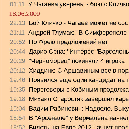
01:11
У Чагаева уверены - бою с Кличко
18.06.2009
22:13
Бой Кличко - Чагаев может не сос
21:11
Андрей Тлумак: "В Симферополе н
20:52
По Фрею предложений нет
20:44
Дарио Срна: "Интерес "Барселоны"
20:29
"Черноморец" покинули 4 игрока
20:12
Хиддинк: С Аршавиным все в пор
19:46
Появился еще один кандидат на 
19:35
Переговоры с Кобиным продолж
19:18
Михаил Старостяк завершил карь
19:04
Вадим Рабинович: Надоело. Вык
18:54
В "Арсенале" у Вермалена начнет
18:52
Билеты на Евро-2012 начнут прод