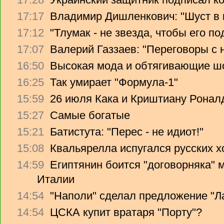
17:17
Владимир Дишленкович: "Шуст в 
17:12
"Тлумак - не звезда, чтобы его п
17:07
Валерий Газзаев: "Переговоры с 
16:50
Высокая мода и обтягивающие ш
16:25
Так умирает "Формула-1"
15:59
26 июля Кака и Криштиану Ронал
15:27
Самые богатые
15:21
Батистута: "Перес - не идиот!"
15:08
Квальярелла испугался русских 
14:59
Египтянин боится "договорняка"
Италии
14:54
"Наполи" сделал предложение "Л
14:54
ЦСКА купит вратаря "Порту"?