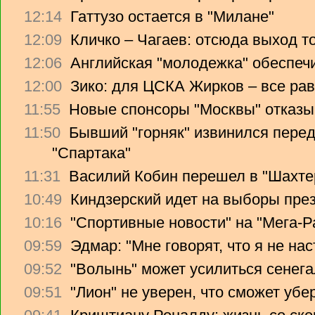
12:14
Гаттузо остается в "Милане"
12:09
Кличко – Чагаев: отсюда выход т
12:06
Английская "молодежка" обеспеч
12:00
Зико: для ЦСКА Жирков – все рав
11:55
Новые спонсоры "Москвы" отказы
11:50
Бывший "горняк" извинился перед
"Спартака"
11:31
Василий Кобин перешел в "Шахте
10:49
Киндзерский идет на выборы пре
10:16
"Спортивные новости" на "Мега-Р
09:59
Эдмар: "Мне говорят, что я не на
09:52
"Волынь" может усилиться сенег
09:51
"Лион" не уверен, что сможет убе