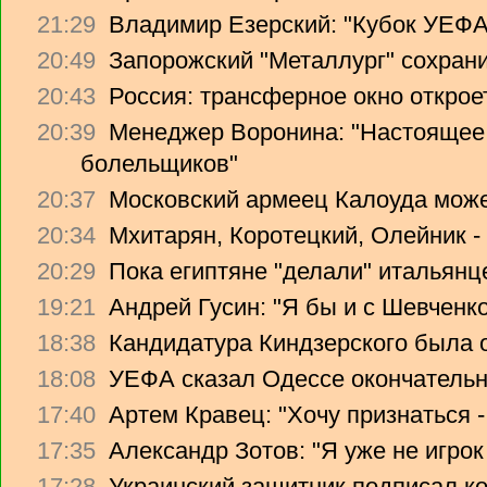
21:29
Владимир Езерский: "Кубок УЕФА
20:49
Запорожский "Металлург" сохрани
20:43
Россия: трансферное окно откроет
20:39
Менеджер Воронина: "Настоящее 
болельщиков"
20:37
Московский армеец Калоуда може
20:34
Мхитарян, Коротецкий, Олейник -
20:29
Пока египтяне "делали" итальянце
19:21
Андрей Гусин: "Я бы и с Шевченко
18:38
Кандидатура Киндзерского была 
18:08
УЕФА сказал Одессе окончательно
17:40
Артем Кравец: "Хочу признаться -
17:35
Александр Зотов: "Я уже не игрок
17:28
Украинский защитник подписал ко