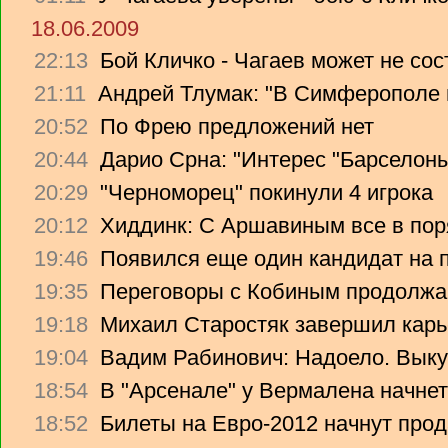
18.06.2009
22:13
Бой Кличко - Чагаев может не сос
21:11
Андрей Тлумак: "В Симферополе н
20:52
По Фрею предложений нет
20:44
Дарио Срна: "Интерес "Барселоны"
20:29
"Черноморец" покинули 4 игрока
20:12
Хиддинк: С Аршавиным все в пор
19:46
Появился еще один кандидат на 
19:35
Переговоры с Кобиным продолж
19:18
Михаил Старостяк завершил карь
19:04
Вадим Рабинович: Надоело. Вык
18:54
В "Арсенале" у Вермалена начнет
18:52
Билеты на Евро-2012 начнут прод