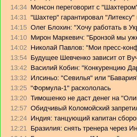
14:34
Монсон переговорит с "Шахтером
14:31
"Шахтер" гарантировал "Литексу
14:15
Олег Блохин: "Хочу работать в Ук
14:10
Мирон Маркевич: "Бронзой мы уж
14:02
Николай Павлов: "Мои пресс-кон
13:54
Будущее Шевченко зависит от Ву
13:42
Василий Кобин: "Конкуренцию Дари
13:32
Илсиньо: "Севилья" или "Бавария
13:25
"Формула-1" раскололась
13:20
Тимошенко не даст денег на "Ол
12:57
Обидчивый Коломойский запретил
12:24
Индия: танцующий капитан сборо
12:21
Бразилия: снять тренера через Ин