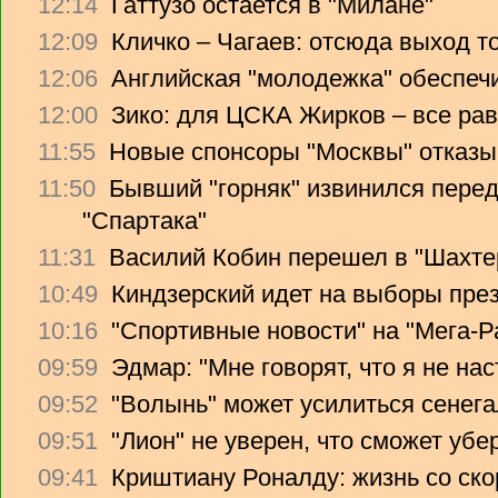
12:14
Гаттузо остается в "Милане"
12:09
Кличко – Чагаев: отсюда выход т
12:06
Английская "молодежка" обеспеч
12:00
Зико: для ЦСКА Жирков – все рав
11:55
Новые спонсоры "Москвы" отказы
11:50
Бывший "горняк" извинился перед
"Спартака"
11:31
Василий Кобин перешел в "Шахте
10:49
Киндзерский идет на выборы пре
10:16
"Спортивные новости" на "Мега-Р
09:59
Эдмар: "Мне говорят, что я не на
09:52
"Волынь" может усилиться сенег
09:51
"Лион" не уверен, что сможет убе
09:41
Криштиану Роналду: жизнь со ско