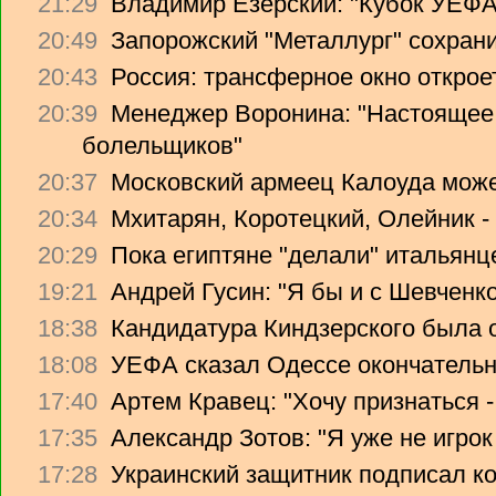
21:29
Владимир Езерский: "Кубок УЕФА
20:49
Запорожский "Металлург" сохрани
20:43
Россия: трансферное окно откроет
20:39
Менеджер Воронина: "Настоящее 
болельщиков"
20:37
Московский армеец Калоуда може
20:34
Мхитарян, Коротецкий, Олейник -
20:29
Пока египтяне "делали" итальянце
19:21
Андрей Гусин: "Я бы и с Шевченко
18:38
Кандидатура Киндзерского была 
18:08
УЕФА сказал Одессе окончательно
17:40
Артем Кравец: "Хочу признаться -
17:35
Александр Зотов: "Я уже не игрок
17:28
Украинский защитник подписал ко