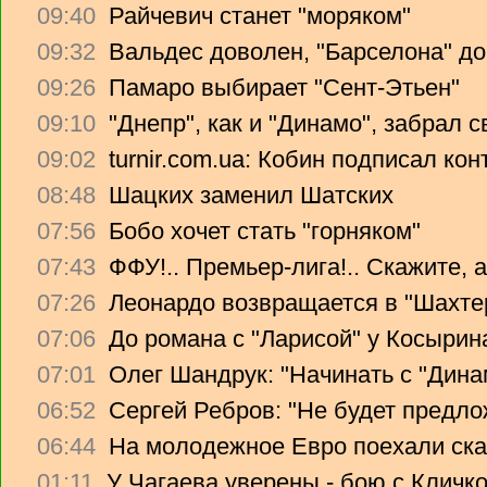
09:40
Райчевич станет "моряком"
09:32
Вальдес доволен, "Барселона" до
09:26
Памаро выбирает "Сент-Этьен"
09:10
"Днепр", как и "Динамо", забрал 
09:02
turnir.com.ua: Кобин подписал ко
08:48
Шацких заменил Шатских
07:56
Бобо хочет стать "горняком"
07:43
ФФУ!.. Премьер-лига!.. Скажите, 
07:26
Леонардо возвращается в "Шахте
07:06
До романа с "Ларисой" у Косырин
07:01
Олег Шандрук: "Начинать с "Дина
06:52
Сергей Ребров: "Не будет предло
06:44
На молодежное Евро поехали ска
01:11
У Чагаева уверены - бою с Кличко