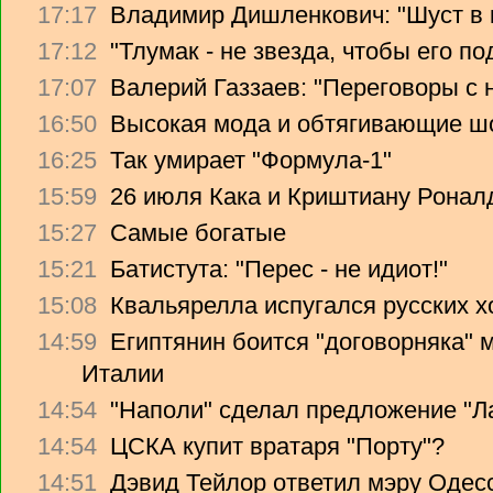
17:17
Владимир Дишленкович: "Шуст в 
17:12
"Тлумак - не звезда, чтобы его п
17:07
Валерий Газзаев: "Переговоры с 
16:50
Высокая мода и обтягивающие ш
16:25
Так умирает "Формула-1"
15:59
26 июля Кака и Криштиану Ронал
15:27
Самые богатые
15:21
Батистута: "Перес - не идиот!"
15:08
Квальярелла испугался русских 
14:59
Египтянин боится "договорняка"
Италии
14:54
"Наполи" сделал предложение "Л
14:54
ЦСКА купит вратаря "Порту"?
14:51
Дэвид Тейлор ответил мэру Одес