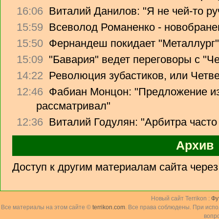
16:06
Виталий Данилов: "Я не чей-то ру
15:59
Всеволод Романенко - новобране
15:50
Фернандеш покидает "Металлург"
15:09
"Бавария" ведет переговоры с "Ч
14:22
Революция зубастиков, или Четв
12:46
Фабиан Монцон: "Предложение из
рассматривал"
12:36
Виталий Годулян: "Арбитра часто
Архив
Доступ к другим материалам сайта чере
Новый сайт Terrikon :
Фу
Все материалы на этом сайте ©
terrikon.com
. Все права соблюдены. При исп
вопр