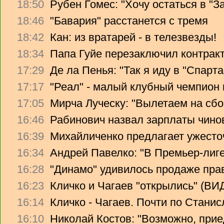
18:50
Рубен Гомес: "Хочу остаться в "З
18:46
"Бавария" расстанется с тремя
18:42
Кан: из вратарей - в телезвезды!
18:34
Папа Гуйе перезаключил контрак
17:29
Де ла Пенья: "Так я иду в "Спарта
17:17
"Реал" - малый клубный чемпион
17:05
Мирча Луческу: "Вылетаем на сбо
16:46
Рабинович назвал зарплаты чино
16:39
Михайличенко предлагает ужесто
16:34
Андрей Павелко: "В Премьер-лиге
16:28
"Динамо" удивилось продаже прав
16:23
Кличко и Чагаев "открылись" (В
16:14
Кличко - Чагаев. Почти по Стани
16:10
Николай Костов: "Возможно, прие