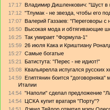
17:17
Владимир Дишленкович: "Шуст в 
17:12
"Тлумак - не звезда, чтобы его п
17:07
Валерий Газзаев: "Переговоры с 
16:50
Высокая мода и обтягивающие ш
16:25
Так умирает "Формула-1"
15:59
26 июля Кака и Криштиану Ронал
15:27
Самые богатые
15:21
Батистута: "Перес - не идиот!"
15:08
Квальярелла испугался русских 
14:59
Египтянин боится "договорняка"
Италии
14:54
"Наполи" сделал предложение "Л
14:54
ЦСКА купит вратаря "Порту"?
14:51
Дэвид Тейлор ответил мэру Одес