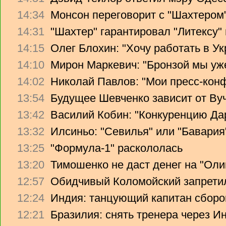
14:34
Монсон переговорит с "Шахтером
14:31
"Шахтер" гарантировал "Литексу
14:15
Олег Блохин: "Хочу работать в Ук
14:10
Мирон Маркевич: "Бронзой мы уж
14:02
Николай Павлов: "Мои пресс-кон
13:54
Будущее Шевченко зависит от Ву
13:42
Василий Кобин: "Конкуренцию Дари
13:32
Илсиньо: "Севилья" или "Бавария
13:25
"Формула-1" раскололась
13:20
Тимошенко не даст денег на "Ол
12:57
Обидчивый Коломойский запретил
12:24
Индия: танцующий капитан сборо
12:21
Бразилия: снять тренера через Ин