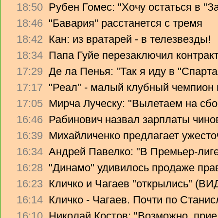
18:50
Рубен Гомес: "Хочу остаться в "З
18:46
"Бавария" расстанется с тремя
18:42
Кан: из вратарей - в телезвезды!
18:34
Папа Гуйе перезаключил контрак
17:29
Де ла Пенья: "Так я иду в "Спарта
17:17
"Реал" - малый клубный чемпион
17:05
Мирча Луческу: "Вылетаем на сбо
16:46
Рабинович назвал зарплаты чино
16:39
Михайличенко предлагает ужесто
16:34
Андрей Павелко: "В Премьер-лиге
16:28
"Динамо" удивилось продаже прав
16:23
Кличко и Чагаев "открылись" (В
16:14
Кличко - Чагаев. Почти по Стани
16:10
Николай Костов: "Возможно, прие