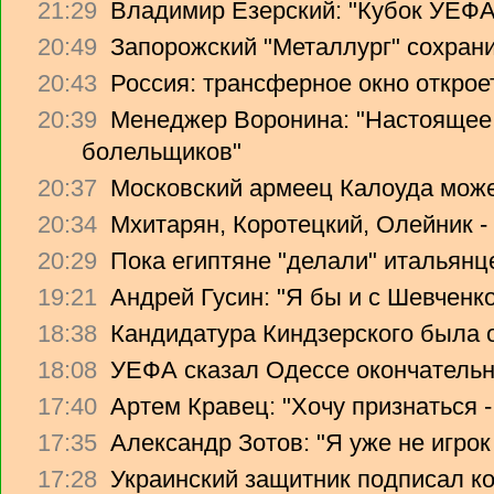
21:29
Владимир Езерский: "Кубок УЕФА
20:49
Запорожский "Металлург" сохрани
20:43
Россия: трансферное окно откроет
20:39
Менеджер Воронина: "Настоящее 
болельщиков"
20:37
Московский армеец Калоуда може
20:34
Мхитарян, Коротецкий, Олейник -
20:29
Пока египтяне "делали" итальянце
19:21
Андрей Гусин: "Я бы и с Шевченко
18:38
Кандидатура Киндзерского была 
18:08
УЕФА сказал Одессе окончательно
17:40
Артем Кравец: "Хочу признаться -
17:35
Александр Зотов: "Я уже не игрок
17:28
Украинский защитник подписал ко