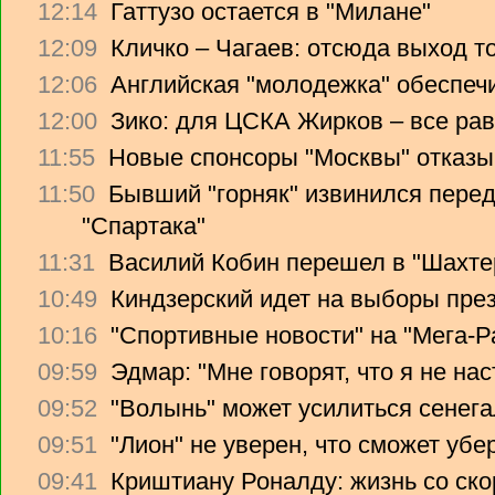
12:14
Гаттузо остается в "Милане"
12:09
Кличко – Чагаев: отсюда выход т
12:06
Английская "молодежка" обеспеч
12:00
Зико: для ЦСКА Жирков – все рав
11:55
Новые спонсоры "Москвы" отказы
11:50
Бывший "горняк" извинился перед
"Спартака"
11:31
Василий Кобин перешел в "Шахте
10:49
Киндзерский идет на выборы пре
10:16
"Спортивные новости" на "Мега-Р
09:59
Эдмар: "Мне говорят, что я не на
09:52
"Волынь" может усилиться сенег
09:51
"Лион" не уверен, что сможет убе
09:41
Криштиану Роналду: жизнь со ско