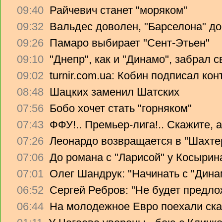
09:40
Райчевич станет "моряком"
09:32
Вальдес доволен, "Барселона" до
09:26
Памаро выбирает "Сент-Этьен"
09:10
"Днепр", как и "Динамо", забрал 
09:02
turnir.com.ua: Кобин подписал ко
08:48
Шацких заменил Шатских
07:56
Бобо хочет стать "горняком"
07:43
ФФУ!.. Премьер-лига!.. Скажите, 
07:26
Леонардо возвращается в "Шахте
07:06
До романа с "Ларисой" у Косырин
07:01
Олег Шандрук: "Начинать с "Дина
06:52
Сергей Ребров: "Не будет предло
06:44
На молодежное Евро поехали ска