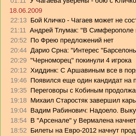
01:11
У Чагаева уверены - бою с Кличко
18.06.2009
22:13
Бой Кличко - Чагаев может не сос
21:11
Андрей Тлумак: "В Симферополе н
20:52
По Фрею предложений нет
20:44
Дарио Срна: "Интерес "Барселоны"
20:29
"Черноморец" покинули 4 игрока
20:12
Хиддинк: С Аршавиным все в пор
19:46
Появился еще один кандидат на 
19:35
Переговоры с Кобиным продолж
19:18
Михаил Старостяк завершил карь
19:04
Вадим Рабинович: Надоело. Вык
18:54
В "Арсенале" у Вермалена начнет
18:52
Билеты на Евро-2012 начнут прод