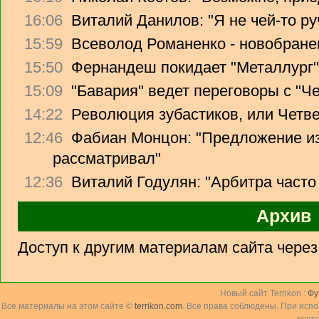
16:06
Виталий Данилов: "Я не чей-то ру
15:59
Всеволод Романенко - новобране
15:50
Фернандеш покидает "Металлург"
15:09
"Бавария" ведет переговоры с "Ч
14:22
Революция зубастиков, или Четв
12:46
Фабиан Монцон: "Предложение из
рассматривал"
12:36
Виталий Годулян: "Арбитра часто
Архив
Доступ к другим материалам сайта чере
Новый сайт Terrikon :
Фу
Все материалы на этом сайте ©
terrikon.com
. Все права соблюдены. При исп