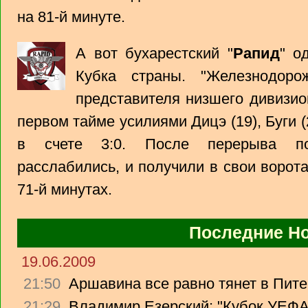
на 81-й минуте.
А вот бухарестский "
Рапид
" о
Кубка страны. "Железнодоро
представителя низшего дивизион
первом тайме усилиями Дицэ (19), Буги (
в счете 3:0. После перерыва по
расслабились, и получили в свои ворота
71-й минутах.
Последние Н
19.06.2009
21:50
Аршавина все равно тянет в Питер
21:29
Владимир Езерский: "Кубок УЕФА