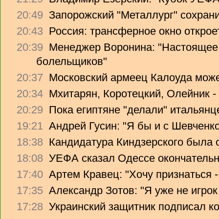
20:49
Запорожский "Металлург" сохрани
20:43
Россия: трансферное окно откроет
20:39
Менеджер Воронина: "Настоящее 
болельщиков"
20:37
Московский армеец Калоуда може
20:34
Мхитарян, Коротецкий, Олейник -
20:29
Пока египтяне "делали" итальянце
19:21
Андрей Гусин: "Я бы и с Шевченко
18:38
Кандидатура Киндзерского была 
18:08
УЕФА сказал Одессе окончательно
17:40
Артем Кравец: "Хочу признаться -
17:35
Александр Зотов: "Я уже не игрок
17:28
Украинский защитник подписал ко