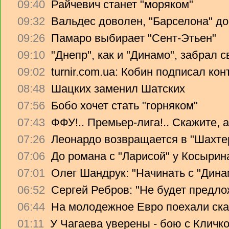
09:40
Райчевич станет "моряком"
09:32
Вальдес доволен, "Барселона" до
09:26
Памаро выбирает "Сент-Этьен"
09:10
"Днепр", как и "Динамо", забрал 
09:02
turnir.com.ua: Кобин подписал ко
08:48
Шацких заменил Шатских
07:56
Бобо хочет стать "горняком"
07:43
ФФУ!.. Премьер-лига!.. Скажите, 
07:26
Леонардо возвращается в "Шахте
07:06
До романа с "Ларисой" у Косырин
07:01
Олег Шандрук: "Начинать с "Дина
06:52
Сергей Ребров: "Не будет предло
06:44
На молодежное Евро поехали ска
01:11
У Чагаева уверены - бою с Кличко