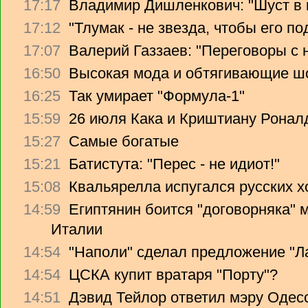
17:17
Владимир Дишленкович: "Шуст в 
17:12
"Тлумак - не звезда, чтобы его п
17:07
Валерий Газзаев: "Переговоры с 
16:50
Высокая мода и обтягивающие ш
16:25
Так умирает "Формула-1"
15:59
26 июля Кака и Криштиану Ронал
15:27
Самые богатые
15:21
Батистута: "Перес - не идиот!"
15:08
Квальярелла испугался русских 
14:59
Египтянин боится "договорняка"
Италии
14:54
"Наполи" сделал предложение "Л
14:54
ЦСКА купит вратаря "Порту"?
14:51
Дэвид Тейлор ответил мэру Одес