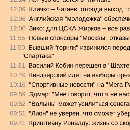
12:09
Кличко – Чагаев: отсюда выход т
12:06
Английская "молодежка" обеспеч
12:00
Зико: для ЦСКА Жирков – все рав
11:55
Новые спонсоры "Москвы" отказы
11:50
Бывший "горняк" извинился перед
"Спартака"
11:31
Василий Кобин перешел в "Шахте
10:49
Киндзерский идет на выборы пре
10:16
"Спортивные новости" на "Мега-Р
09:59
Эдмар: "Мне говорят, что я не на
09:52
"Волынь" может усилиться сенег
09:51
"Лион" не уверен, что сможет убе
09:41
Криштиану Роналду: жизнь со ско