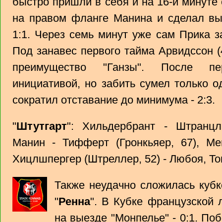
быстро пришли в себя и на 16-й минуте
на правом фланге Манина и сделал вы
1:1. Через семь минут уже сам Прика 
Под занавес первого тайма Арвидссон (
преимущество "Ганзы". После пе
инициативой, но забить сумел только о
сократил отставание до минимума - 2:3.
"
Штутгарт
": Хильдербрант - Штранцл
Манин - Тифферт (Гронкьяер, 67), Мей
Хицлшпергер (Штреллер, 52) - Любоя, То
Также неудачно сложилась кубк
"
Ренна
". В Кубке французской 
на выезде "Монпелье" - 0:1. По