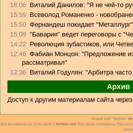
16:06
Виталий Данилов: "Я не чей-то ру
15:59
Всеволод Романенко - новобране
15:50
Фернандеш покидает "Металлург"
15:09
"Бавария" ведет переговоры с "Ч
14:22
Революция зубастиков, или Четв
12:46
Фабиан Монцон: "Предложение из
рассматривал"
12:36
Виталий Годулян: "Арбитра часто
Архив
Доступ к другим материалам сайта чере
Новый сайт Terrikon :
Фу
Все материалы на этом сайте ©
terrikon.com
. Все права соблюдены. При исп
вопр