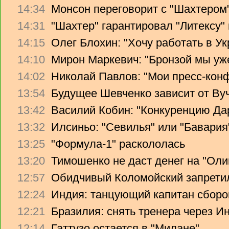
14:34
Монсон переговорит с "Шахтером
14:31
"Шахтер" гарантировал "Литексу
14:15
Олег Блохин: "Хочу работать в Ук
14:10
Мирон Маркевич: "Бронзой мы уж
14:02
Николай Павлов: "Мои пресс-кон
13:54
Будущее Шевченко зависит от Ву
13:42
Василий Кобин: "Конкуренцию Дари
13:32
Илсиньо: "Севилья" или "Бавария
13:25
"Формула-1" раскололась
13:20
Тимошенко не даст денег на "Ол
12:57
Обидчивый Коломойский запретил
12:24
Индия: танцующий капитан сборо
12:21
Бразилия: снять тренера через Ин
12:14
Гаттузо остается в "Милане"