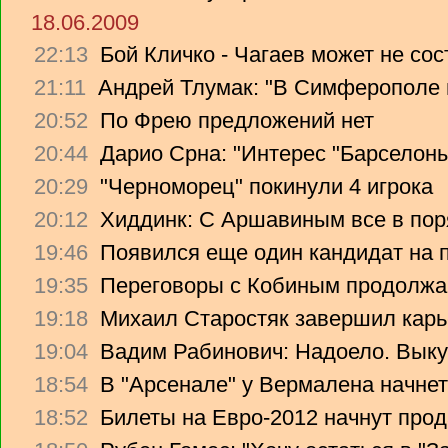
18.06.2009
22:13
Бой Кличко - Чагаев может не сос
21:11
Андрей Тлумак: "В Симферополе н
20:52
По Фрею предложений нет
20:44
Дарио Срна: "Интерес "Барселоны"
20:29
"Черноморец" покинули 4 игрока
20:12
Хиддинк: С Аршавиным все в пор
19:46
Появился еще один кандидат на 
19:35
Переговоры с Кобиным продолж
19:18
Михаил Старостяк завершил карь
19:04
Вадим Рабинович: Надоело. Вык
18:54
В "Арсенале" у Вермалена начнет
18:52
Билеты на Евро-2012 начнут прод