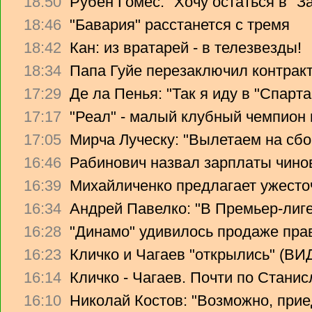
18:50
Рубен Гомес: "Хочу остаться в "З
18:46
"Бавария" расстанется с тремя
18:42
Кан: из вратарей - в телезвезды!
18:34
Папа Гуйе перезаключил контрак
17:29
Де ла Пенья: "Так я иду в "Спарта
17:17
"Реал" - малый клубный чемпион
17:05
Мирча Луческу: "Вылетаем на сбо
16:46
Рабинович назвал зарплаты чино
16:39
Михайличенко предлагает ужесто
16:34
Андрей Павелко: "В Премьер-лиге
16:28
"Динамо" удивилось продаже прав
16:23
Кличко и Чагаев "открылись" (В
16:14
Кличко - Чагаев. Почти по Стани
16:10
Николай Костов: "Возможно, прие