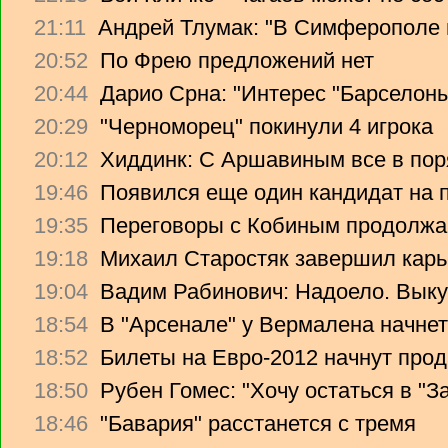
21:11
Андрей Тлумак: "В Симферополе н
20:52
По Фрею предложений нет
20:44
Дарио Срна: "Интерес "Барселоны"
20:29
"Черноморец" покинули 4 игрока
20:12
Хиддинк: С Аршавиным все в пор
19:46
Появился еще один кандидат на 
19:35
Переговоры с Кобиным продолж
19:18
Михаил Старостяк завершил карь
19:04
Вадим Рабинович: Надоело. Вык
18:54
В "Арсенале" у Вермалена начнет
18:52
Билеты на Евро-2012 начнут прод
18:50
Рубен Гомес: "Хочу остаться в "З
18:46
"Бавария" расстанется с тремя