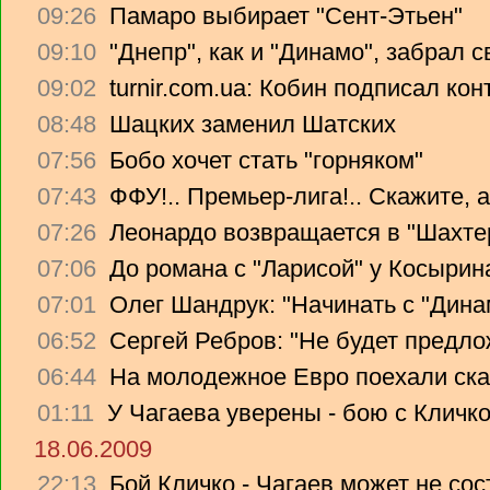
09:26
Памаро выбирает "Сент-Этьен"
09:10
"Днепр", как и "Динамо", забрал 
09:02
turnir.com.ua: Кобин подписал ко
08:48
Шацких заменил Шатских
07:56
Бобо хочет стать "горняком"
07:43
ФФУ!.. Премьер-лига!.. Скажите, 
07:26
Леонардо возвращается в "Шахте
07:06
До романа с "Ларисой" у Косырин
07:01
Олег Шандрук: "Начинать с "Дина
06:52
Сергей Ребров: "Не будет предло
06:44
На молодежное Евро поехали ска
01:11
У Чагаева уверены - бою с Кличко
18.06.2009
22:13
Бой Кличко - Чагаев может не сос