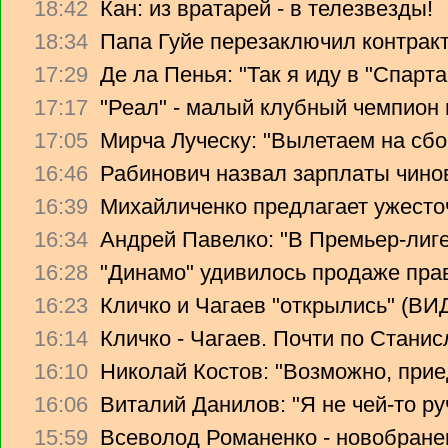
18:42
Кан: из вратарей - в телезвезды!
18:34
Папа Гуйе перезаключил контрак
17:29
Де ла Пенья: "Так я иду в "Спарта
17:17
"Реал" - малый клубный чемпион
17:05
Мирча Луческу: "Вылетаем на сбо
16:46
Рабинович назвал зарплаты чино
16:39
Михайличенко предлагает ужесто
16:34
Андрей Павелко: "В Премьер-лиге
16:28
"Динамо" удивилось продаже прав
16:23
Кличко и Чагаев "открылись" (В
16:14
Кличко - Чагаев. Почти по Стани
16:10
Николай Костов: "Возможно, прие
16:06
Виталий Данилов: "Я не чей-то ру
15:59
Всеволод Романенко - новобране