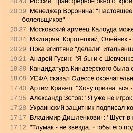
20:43
Россия: трансферное окно откроет
20:39
Менеджер Воронина: "Настоящее 
болельщиков"
20:37
Московский армеец Калоуда може
20:34
Мхитарян, Коротецкий, Олейник -
20:29
Пока египтяне "делали" итальянце
19:21
Андрей Гусин: "Я бы и с Шевченко
18:38
Кандидатура Киндзерского была 
18:08
УЕФА сказал Одессе окончательно
17:40
Артем Кравец: "Хочу признаться -
17:35
Александр Зотов: "Я уже не игрок
17:28
Украинский защитник подписал ко
17:17
Владимир Дишленкович: "Шуст в 
17:12
"Тлумак - не звезда, чтобы его п