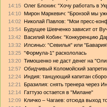
14:15
Олег Блохин: "Хочу работать в Ук
14:10
Мирон Маркевич: "Бронзой мы уж
14:02
Николай Павлов: "Мои пресс-кон
13:54
Будущее Шевченко зависит от Ву
13:42
Василий Кобин: "Конкуренцию Дари
13:32
Илсиньо: "Севилья" или "Бавария
13:25
"Формула-1" раскололась
13:20
Тимошенко не даст денег на "Ол
12:57
Обидчивый Коломойский запретил
12:24
Индия: танцующий капитан сборо
12:21
Бразилия: снять тренера через Ин
12:14
Гаттузо остается в "Милане"
12:09
Кличко – Чагаев: отсюда выход т