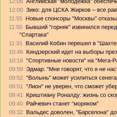
12:06
Английская "молодежка" обеспеч
12:00
Зико: для ЦСКА Жирков – все рав
11:55
Новые спонсоры "Москвы" отказы
11:50
Бывший "горняк" извинился перед
"Спартака"
11:31
Василий Кобин перешел в "Шахте
10:49
Киндзерский идет на выборы пре
10:16
"Спортивные новости" на "Мега-Р
09:59
Эдмар: "Мне говорят, что я не на
09:52
"Волынь" может усилиться сенег
09:51
"Лион" не уверен, что сможет убе
09:41
Криштиану Роналду: жизнь со ско
09:40
Райчевич станет "моряком"
09:32
Вальдес доволен, "Барселона" до