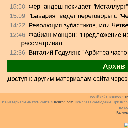
15:50
Фернандеш покидает "Металлург"
15:09
"Бавария" ведет переговоры с "Ч
14:22
Революция зубастиков, или Четв
12:46
Фабиан Монцон: "Предложение из
рассматривал"
12:36
Виталий Годулян: "Арбитра часто
Архив
Доступ к другим материалам сайта чере
Новый сайт Terrikon :
Фу
Все материалы на этом сайте ©
terrikon.com
. Все права соблюдены. При исп
вопр
Размещ