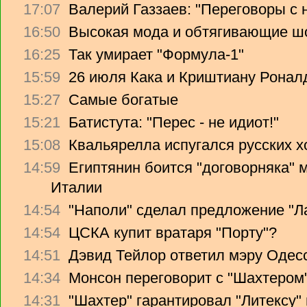
17:07
Валерий Газзаев: "Переговоры с 
16:50
Высокая мода и обтягивающие ш
16:25
Так умирает "Формула-1"
15:59
26 июля Кака и Криштиану Ронал
15:27
Самые богатые
15:21
Батистута: "Перес - не идиот!"
15:08
Квальярелла испугался русских 
14:59
Египтянин боится "договорняка"
Италии
14:54
"Наполи" сделал предложение "Л
14:54
ЦСКА купит вратаря "Порту"?
14:51
Дэвид Тейлор ответил мэру Одес
14:34
Монсон переговорит с "Шахтером
14:31
"Шахтер" гарантировал "Литексу