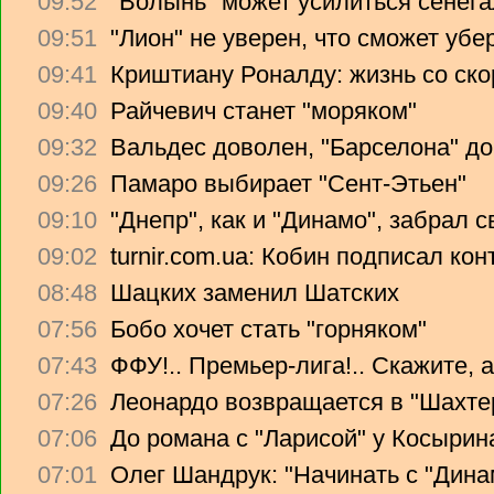
09:52
"Волынь" может усилиться сенег
09:51
"Лион" не уверен, что сможет убе
09:41
Криштиану Роналду: жизнь со ско
09:40
Райчевич станет "моряком"
09:32
Вальдес доволен, "Барселона" до
09:26
Памаро выбирает "Сент-Этьен"
09:10
"Днепр", как и "Динамо", забрал 
09:02
turnir.com.ua: Кобин подписал ко
08:48
Шацких заменил Шатских
07:56
Бобо хочет стать "горняком"
07:43
ФФУ!.. Премьер-лига!.. Скажите, 
07:26
Леонардо возвращается в "Шахте
07:06
До романа с "Ларисой" у Косырин
07:01
Олег Шандрук: "Начинать с "Дина