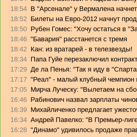
18:54
В "Арсенале" у Вермалена начнет
18:52
Билеты на Евро-2012 начнут прод
18:50
Рубен Гомес: "Хочу остаться в "З
18:46
"Бавария" расстанется с тремя
18:42
Кан: из вратарей - в телезвезды!
18:34
Папа Гуйе перезаключил контрак
17:29
Де ла Пенья: "Так я иду в "Спарта
17:17
"Реал" - малый клубный чемпион
17:05
Мирча Луческу: "Вылетаем на сбо
16:46
Рабинович назвал зарплаты чино
16:39
Михайличенко предлагает ужесто
16:34
Андрей Павелко: "В Премьер-лиге
16:28
"Динамо" удивилось продаже прав