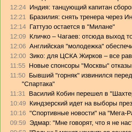
12:24
Индия: танцующий капитан сборо
12:21
Бразилия: снять тренера через Ин
12:14
Гаттузо остается в "Милане"
12:09
Кличко – Чагаев: отсюда выход т
12:06
Английская "молодежка" обеспеч
12:00
Зико: для ЦСКА Жирков – все рав
11:55
Новые спонсоры "Москвы" отказы
11:50
Бывший "горняк" извинился перед
"Спартака"
11:31
Василий Кобин перешел в "Шахте
10:49
Киндзерский идет на выборы пре
10:16
"Спортивные новости" на "Мега-Р
09:59
Эдмар: "Мне говорят, что я не на