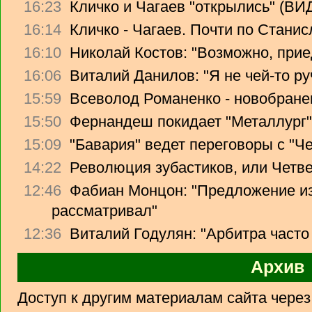
16:23
Кличко и Чагаев "открылись" (В
16:14
Кличко - Чагаев. Почти по Стани
16:10
Николай Костов: "Возможно, прие
16:06
Виталий Данилов: "Я не чей-то ру
15:59
Всеволод Романенко - новобране
15:50
Фернандеш покидает "Металлург"
15:09
"Бавария" ведет переговоры с "Ч
14:22
Революция зубастиков, или Четв
12:46
Фабиан Монцон: "Предложение из
рассматривал"
12:36
Виталий Годулян: "Арбитра часто
Архив
Доступ к другим материалам сайта чере