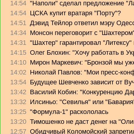
14:54
"Наполи" сделал предложение "Л
14:54
ЦСКА купит вратаря "Порту"?
14:51
Дэвид Тейлор ответил мэру Одес
14:34
Монсон переговорит с "Шахтером
14:31
"Шахтер" гарантировал "Литексу
14:15
Олег Блохин: "Хочу работать в Ук
14:10
Мирон Маркевич: "Бронзой мы уж
14:02
Николай Павлов: "Мои пресс-кон
13:54
Будущее Шевченко зависит от Ву
13:42
Василий Кобин: "Конкуренцию Дари
13:32
Илсиньо: "Севилья" или "Бавария
13:25
"Формула-1" раскололась
13:20
Тимошенко не даст денег на "Ол
12:57
Обидчивый Коломойский запретил