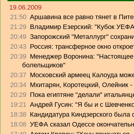
19.06.2009
21:50
Аршавина все равно тянет в Питер
21:29
Владимир Езерский: "Кубок УЕФА
20:49
Запорожский "Металлург" сохрани
20:43
Россия: трансферное окно откроет
20:39
Менеджер Воронина: "Настоящее 
болельщиков"
20:37
Московский армеец Калоуда може
20:34
Мхитарян, Коротецкий, Олейник -
20:29
Пока египтяне "делали" итальянце
19:21
Андрей Гусин: "Я бы и с Шевченко
18:38
Кандидатура Киндзерского была 
18:08
УЕФА сказал Одессе окончательно