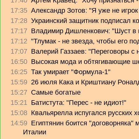
17:40
Артем Кравец: "Хочу признаться -
17:35
Александр Зотов: "Я уже не игрок
17:28
Украинский защитник подписал ко
17:17
Владимир Дишленкович: "Шуст в 
17:12
"Тлумак - не звезда, чтобы его п
17:07
Валерий Газзаев: "Переговоры с 
16:50
Высокая мода и обтягивающие ш
16:25
Так умирает "Формула-1"
15:59
26 июля Кака и Криштиану Ронал
15:27
Самые богатые
15:21
Батистута: "Перес - не идиот!"
15:08
Квальярелла испугался русских 
14:59
Египтянин боится "договорняка"
Италии