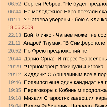
06:52
Сергей Ребров: "Не будет предло
06:44
На молодежное Евро поехали ска
01:11
У Чагаева уверены - бою с Кличко
18.06.2009
22:13
Бой Кличко - Чагаев может не сос
21:11
Андрей Тлумак: "В Симферополе н
20:52
По Фрею предложений нет
20:44
Дарио Срна: "Интерес "Барселоны"
20:29
"Черноморец" покинули 4 игрока
20:12
Хиддинк: С Аршавиным все в пор
19:46
Появился еще один кандидат на 
19:35
Переговоры с Кобиным продолж
19:18
Михаил Старостяк завершил карь
19:04
Вадим Рабинович: Надоело. Вык