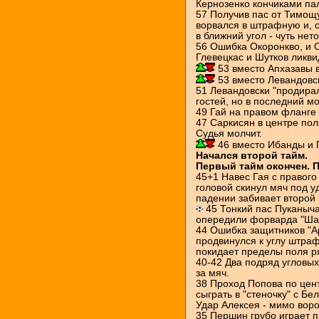
Кернозенко кончиками пал
57 Получив пас от Тимощ
ворвался в штрафную и, 
в ближний угол - чуть нет
56 Ошибка Окоронкво, и 
Глевецкас и Шутков ликви
53 вместо Апхазавы 
53 вместо Левандовс
51 Левандовски "продира
гостей, но в последний м
49 Гай на правом фланге 
47 Саркисян в центре пол
Судья молчит.
46 вместо Ибанды и 
Начался второй тайм.
Первый тайм окончен. 
45+1 Навес Гая с правого
головой скинул мяч под 
падении забивает второй 
45 Тонкий пас Пуканыча
опередили форварда "Ша
44 Ошибка защитников "А
продвинулся к углу штраф
покидает пределы поля р
40-42 Два подряд угловых
за мяч.
38 Проход Попова по цен
сыграть в "стеночку" с Б
Удар Алексея - мимо воро
35 Першин грубо играет п