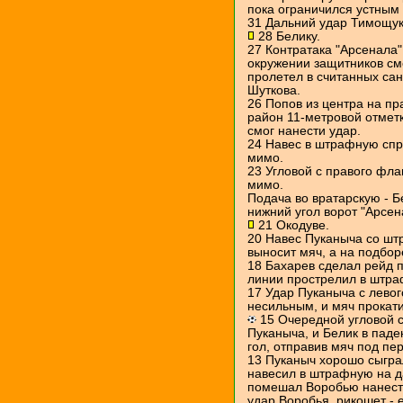
пока ограничился устным
31 Дальний удар Тимощука
28 Белику.
27 Контратака "Арсенала"
окружении защитников см
пролетел в считанных сан
Шуткова.
26 Попов из центра на пр
район 11-метровой отметк
смог нанести удар.
24 Навес в штрафную спра
мимо.
23 Угловой с правого фла
мимо.
Подача во вратарскую - Б
нижний угол ворот "Арсен
21 Окодуве.
20 Навес Пуканыча со шт
выносит мяч, а на подбор
18 Бахарев сделал рейд п
линии прострелил в штра
17 Удар Пуканыча с лево
несильным, и мяч прокати
15 Очередной угловой с
Пуканыча, и Белик в паде
гол, отправив мяч под пер
13 Пуканыч хорошо сыгра
навесил в штрафную на д
помешал Воробью нанести
удар Воробья, рикошет - 