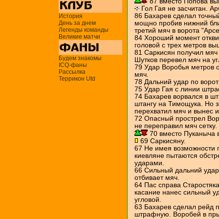
87 вместо Попова вы
Гол Гая не засчитан. А
86 Бахарев сделал точный
История
День за днем
мощно пробив нижний бли
Легенды команды
третий мяч в ворота "Арс
Великие матчи
84 Хороший момент откви
головой с трех метров вы
81 Саркисян получил мяч 
Будем знакомы
Шутков перевел мяч на уг
ICQ-фаны
79 Удар Воробья метров с
Рассылка
мяч.
Террикон Utd
78 Дальний удар по ворот
75 Удар Гая с линии штра
74 Бахарев ворвался в ш
штангу на Тимощука. Но 
перехватил мяч и вынес 
72 Опасный прострел Вор
не переправил мяч сетку.
70 вместо Пуканыча 
69 Саркисяну.
67 Не имея возможности 
киевляне пытаются обстр
ударами.
66 Сильный дальний удар
отбивает мяч.
64 Пас справа Старостяк
касание нанес сильный уд
угловой.
63 Бахарев сделал рейд п
штрафную. Воробей в пры