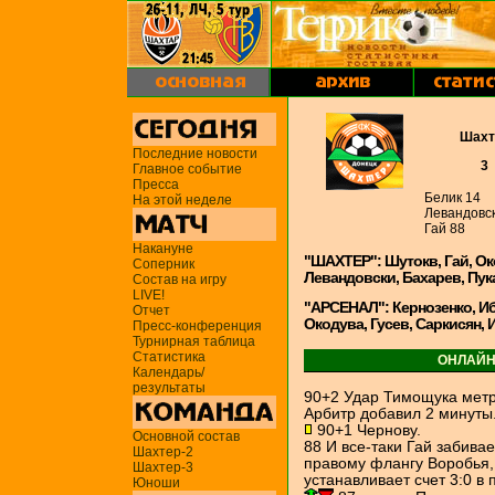
Шахт
Последние новости
3
Главное событие
Пресса
Белик 14
На этой неделе
Левандовс
Гай 88
Накануне
"ШАХТЕР": Шутокв, Гай, Ок
Соперник
Левандовски, Бахарев, Пук
Состав на игру
LIVE!
"АРСЕНАЛ": Кернозенко, Иб
Отчет
Окодува, Гусев, Саркисян, 
Пресс-конференция
Турнирная таблица
Статистика
ОНЛАЙН
Календарь/
результаты
90+2 Удар Тимощука метро
Арбитр добавил 2 минуты
90+1 Чернову.
Основной состав
88 И все-таки Гай забивае
Шахтер-2
правому флангу Воробья,
Шахтер-3
устанавливает счет 3:0 в 
Юноши