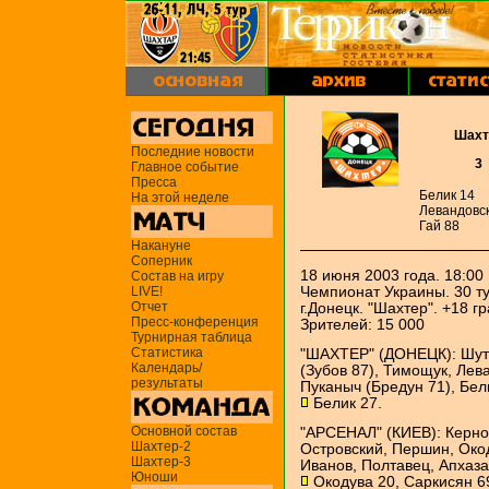
Шахт
Последние новости
3
Главное событие
Пресса
Белик 14
На этой неделе
Левандовс
Гай 88
Накануне
Соперник
18 июня 2003 года. 18:00
Состав на игру
LIVE!
Чемпионат Украины. 30 ту
Отчет
г.Донецк. "Шахтер". +18 г
Пресс-конференция
Зрителей: 15 000
Турнирная таблица
Статистика
"ШАХТЕР" (ДОНЕЦК): Шуто
Календарь/
(Зубов 87), Тимощук, Лев
результаты
Пуканыч (Бредун 71), Бел
Белик 27.
Основной состав
"АРСЕНАЛ" (КИЕВ): Керноз
Шахтер-2
Островский, Першин, Окод
Шахтер-3
Иванов, Полтавец, Апхаза
Юноши
Окодува 20, Саркисян 69