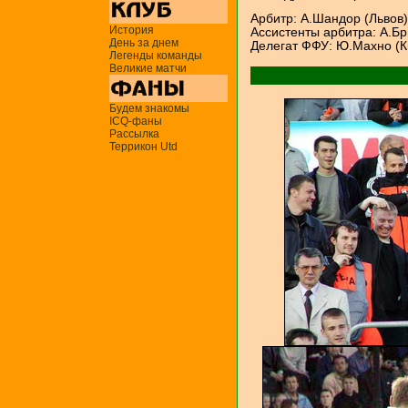
Арбитр: А.Шандор (Львов)
История
Ассистенты арбитра: А.Бр
День за днем
Делегат ФФУ: Ю.Махно (К
Легенды команды
Великие матчи
Будем знакомы
ICQ-фаны
Рассылка
Террикон Utd