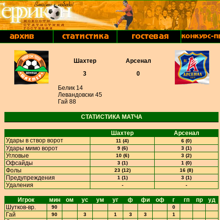
Шахтер
Арсенал
3
0
Белик 14
Левандовски 45
Гай 88
СТАТИСТИКА МАТЧА
Шахтер
Арсенал
Удары в створ ворот
11 (4)
6 (0)
Удары мимо ворот
9 (6)
3 (1)
Угловые
10 (6)
3 (2)
Офсайды
3 (1)
1 (0)
Фолы
23 (12)
16 (8)
Предупреждения
1 (1)
3 (1)
Удаления
-
-
Игрок
мин
ом
ус
ум
уг
ф
фи
оф
г
гп
пр
уд
Шутков-вр.
90
0
Гай
90
3
1
3
3
1