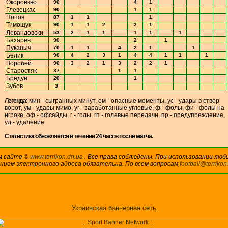
Окоронкво
90
4
1
Глевецкас
90
1
1
Попов
87
1
1
1
Тимощук
90
1
1
2
2
1
Левандовски
53
2
1
1
1
1
1
Бахарев
90
2
1
Пуканыч
70
1
1
4
2
1
1
Белик
90
4
2
3
1
4
4
1
1
1
Воробей
90
3
2
1
3
2
2
1
Старостяк
37
1
1
Бредун
20
1
Зубов
3
Легенда:
мин - сыгранных минут, ом - опасные моменты, ус - удары в створ
ворот, ум - удары мимо, уг - заработанные угловые, ф - фолы, фи - фолы на
игроке, оф - офсайды, г - голы, гп - голевые передачи, пр - предупреждение,
уд - удаление
Cтатистика обновляется в течение 24 часов после матча.
м сайте ©
www.terrikon.dn.ua
. Все права соблюдены. При использовании люб
анием электронного адреса обязательна. По всем вопросам
football@terrikon
Украинская баннерная сеть