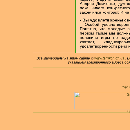
Андрея Демченко, дума
пока ничего конкретног
закончился контракт. И н
- Вы удовлетворены св
– Особой удовлетворен
Понятно, что молодые 
первом тайме мы должны 
половине игры не надо
хватает, хладнокр
удовлетворенности речи н
Все материалы на этом сайте ©
www.terrikon.dn.ua
. 
указанием электронного адреса об
Укра
.: 