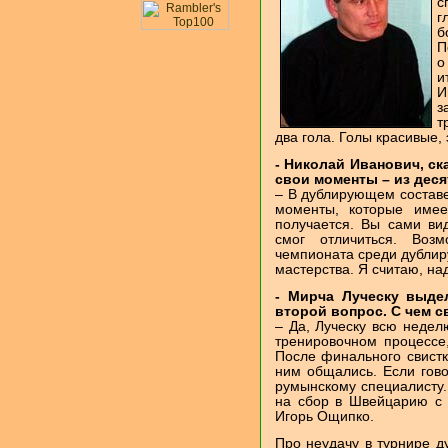
с
г
б
П
о
и
И
з
т
два гола. Голы красивые, 
- Николай Иванович, ск
свои моменты – из деся
– В дублирующем составе
моменты, которые имее
получается. Вы сами вид
смог отличиться. Возм
чемпионата среди дублиру
мастерства. Я считаю, на
- Мирча Луческу выде
второй вопрос. С чем с
– Да, Луческу всю недел
тренировочном процессе,
После финального свистк
ним общались. Если гово
румынскому специалисту..
на сбор в Швейцарию с 
Игорь Ощипко.
Про неудачу в турнире ду