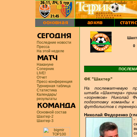
Шахт
Последние новости
0
Пресса
На этой неделе
Накануне
Соперник
ПОСЛЕМА
LIVE!
Отчет
ФК "Шахтер"
Пресс-конференция
Турнирная таблица
На послематчевую пр
Статистика
штаба «Шахтера» прише
Календарь/
«горняков» Николай Ф
результаты
подготовку команды к 
футболистов с тренерск
Основной состав
Николай Федоренко (гл
Шахтер-2
-
Шахтер-3
с
в
с