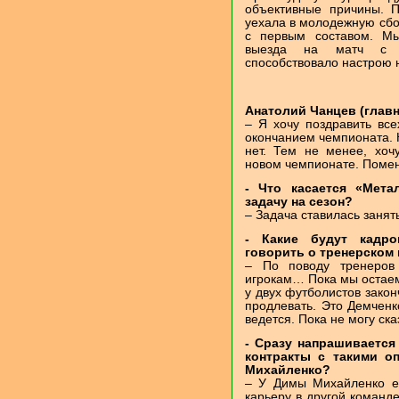
объективные причины. П
уехала в молодежную сбо
с первым составом. Мы
выезда на матч с 
способствовало настрою 
Анатолий Чанцев (главн
– Я хочу поздравить вс
окончанием чемпионата. К
нет. Тем не менее, хоч
новом чемпионате. Помен
- Что касается «Мета
задачу на сезон?
– Задача ставилась занят
- Какие будут кадро
говорить о тренерском 
– По поводу тренеров 
игрокам… Пока мы остаем
у двух футболистов закон
продлевать. Это Демченк
ведется. Пока не могу ска
- Сразу напрашивается
контракты с такими о
Михайленко?
– У Димы Михайленко е
карьеру в другой команде