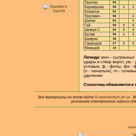
Ошипко
90
Карамушка
90
1
1
Кожанов
52
Трусевич
90
1
Шибко
63
1
Гай
90
2
2
Шевчук С.
90
3
2
Белик
90
1
1
Шаврин
38
Свиридов
27
2
1
Микицей
15
Легенда:
мин - сыгранных 
удары в створ ворот, ум -
угловые, ф - фолы, фи - ф
(п - пенальти), гп - голе
удаление
Cтатистика обновляется в т
Все материалы на этом сайте ©
www.terrikon.dn.ua
. 
указанием электронного адреса об
Укра