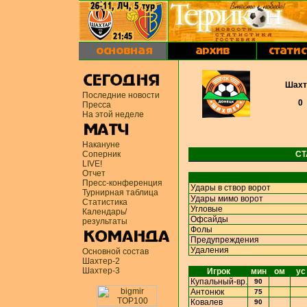
Шахт
Последние новости
0
Пресса
На этой неделе
Накануне
Соперник
СТ
LIVE!
Отчет
Пресс-конференция
Удары в створ ворот
Турнирная таблица
Удары мимо ворот
Статистика
Угловые
Календарь/
Офсайды
результаты
Фолы
Предупреждения
Удаления
Основной состав
Шахтер-2
Шахтер-3
Игрок
мин
ом
ус
Купальный-вр.
90
Антонюк
75
Ковалев
90