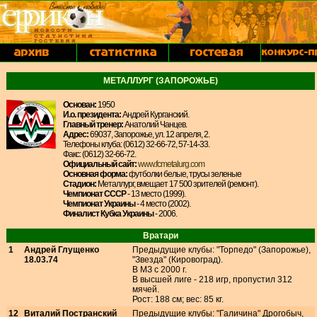
МЕТАЛЛУРГ (ЗАПОРОЖЬЕ)
Основан:
1950
И.о. президента:
Андрей Курганский.
Главный тренер:
Анатолий Чанцев.
Адрес:
69037, Запорожье, ул. 12 апреля, 2.
Телефоны клуба: (0612) 32-66-72, 57-14-33.
Факс: (0612) 32-66-72.
Официальный сайт:
www.fcmetalurg.com
Основная форма:
футболки белые, трусы зеленые
Стадион:
Металлург, вмещает 17 500 зрителей (ремонт).
Чемпионат СССР
- 13 место (1999).
Чемпионат Украины
- 4 место (2002).
Финалист Кубка Украины
- 2006.
Вратари
1
Андрей Глущенко
Предыдущие клубы: "Торпедо" (Запорожье),
18.03.74
"Звезда" (Кировоград).
В МЗ с 2000 г.
В высшей лиге - 218 игр, пропустил 312
мячей.
Рост: 188 см; вес: 85 кг.
12
Виталий Постранский
Предыдущие клубы: "Галичина" Дрогобыч,