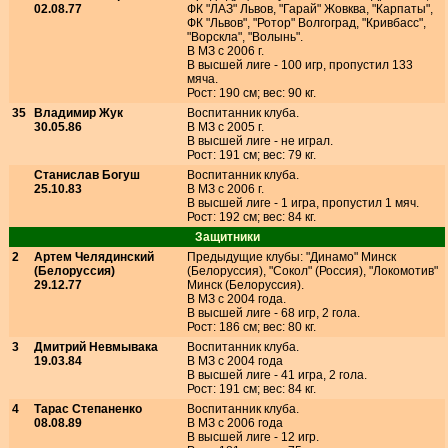
02.08.77
ФК "ЛАЗ" Львов, "Гарай" Жовква, "Карпаты",
ФК "Львов", "Ротор" Волгоград, "Кривбасс",
"Ворскла", "Волынь".
В МЗ с 2006 г.
В высшей лиге - 100 игр, пропустил 133
мяча.
Рост: 190 см; вес: 90 кг.
35
Владимир Жук
Воспитанник клуба.
30.05.86
В МЗ с 2005 г.
В высшей лиге - не играл.
Рост: 191 см; вес: 79 кг.
Станислав Богуш
Воспитанник клуба.
25.10.83
В МЗ с 2006 г.
В высшей лиге - 1 игра, пропустил 1 мяч.
Рост: 192 см; вес: 84 кг.
Защитники
2
Артем Челядинский
Предыдущие клубы: "Динамо" Минск
(Белоруссия)
(Белоруссия), "Сокол" (Россия), "Локомотив"
29.12.77
Минск (Белоруссия).
В МЗ с 2004 года.
В высшей лиге - 68 игр, 2 гола.
Рост: 186 см; вес: 80 кг.
3
Дмитрий Невмывака
Воспитанник клуба.
19.03.84
В МЗ с 2004 года
В высшей лиге - 41 игра, 2 гола.
Рост: 191 см; вес: 84 кг.
4
Тарас Степаненко
Воспитанник клуба.
08.08.89
В МЗ с 2006 года
В высшей лиге - 12 игр.