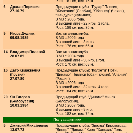
Рост: 181 см; вес: 75 кг.
6
Драган Перишич
Предыдущие клубы: "Рудар" Плевия,
27.10.79
"Железник" (Сербия), "Яблонец" (Чехия),
"Пандури" (Румыния).
В МЗ с 2006 года.
В высшей лиге - 22 игры, 2 гола.
Рост: 189 см; вес: 85 кг.
9
Игорь Дудник
Воспитанник клуба.
09.08.1985
В МЗ с 2006 года
В высшей лиге - 3 игры.
Рост: 176 см; вес: 65 кг.
14
Владимир Полевой
Воспитанник клуба.
28.07.85
В МЗ с 2004 года
В высшей лиге - 58 игр, 1 гол.
Рост: 170 см; вес: 63 кг.
16
Дато Квирквелия
Предыдущие клубы: "Колхети" Поти,
(Грузия)
"Динамо" Тбилиси (оба - Грузия), "Алания"
27.07.80
(Россия).
В МЗ с 2006 года.
В высшей лиге - 32 игры, 4 гола.
Рост: 184 см; вес: 76 кг.
20
Ян Тигорев
Предыдущий клуб: "Динамо" Минск
(Белоруссия)
(Белоруссия).
10.03.1984
В МЗ с 2007 года.
В высшей лиге - 9 игр.
Рост: 182 см; вес: 74 кг.
Полузащитники
5
Дмитрий Михайленко
Предыдущие клубы: "Звезда" Кировоград,
13.07.73
"Днепр", "Динамо" Киев, "Хапоэль" Тель-