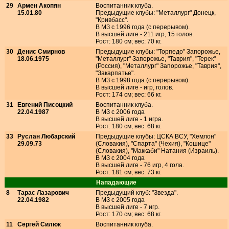
29
Армен Акопян
Воспитанник клуба.
15.01.80
Предыдущие клубы: "Металлург" Донецк,
"Кривбасс".
В МЗ с 1996 года (с перерывом).
В высшей лиге - 211 игр, 15 голов.
Рост: 180 см; вес: 70 кг.
30
Денис Смирнов
Предыдущие клубы: "Торпедо" Запорожье,
18.06.1975
"Металлург" Запорожье, "Таврия", "Терек"
(Россия), "Металлург" Запорожье, "Таврия",
"Закарпатье".
В МЗ с 1998 года (с перерывом).
В высшей лиге - игр, голов.
Рост: 174 см; вес: 66 кг.
31
Евгений Писоцкий
Воспитанник клуба.
22.04.1987
В МЗ с 2006 года
В высшей лиге - 1 игра.
Рост: 180 см; вес: 68 кг.
33
Руслан Любарский
Предыдущие клубы: ЦСКА ВСУ, "Хемлон"
29.09.73
(Словакия), "Спарта" (Чехия), "Кошице"
(Словакия), "Маккаби" Натания (Израиль).
В МЗ с 2004 года
В высшей лиге - 76 игр, 4 гола.
Рост: 181 см; вес: 73 кг.
Нападающие
8
Тарас Лазарович
Предыдущий клуб: "Звезда".
22.04.1982
В МЗ с 2005 года
В высшей лиге - 7 игр.
Рост: 170 см; вес: 68 кг.
11
Сергей Силюк
Воспитанник клуба.