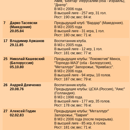
Авив, "Бейтар" Иерусалим (оба - Израиль),
"Днепр".
В МЗ с 2006 года.
В высшей лиге - 257 игр, 31 гол.
Рост: 190 см; вес: 84 кг.
7
Дарко Тасевски
Предыдущий клуб: "Вардар" (Македония).
(Македония)
В МЗ с 2005 года
20.05.84
В высшей лиге - 31 игра, 1 гол.
Рост: 180 см; вес: 71 кг.
17
Владимир Аржанов
Воспитанник клуба.
29.11.85
В МЗ с 2005 года.
В высшей лиге - 12 игр, 1 гол.
Рост: 181 см; вес: 77 кг.
25
Николай Кашевский
Предыдущие клубы: "Локомотив" Минск,
(Белоруссия)
"Торпедо-МАЗ" (оба - Белоруссия),
05.10.80
"Металлург" Запорожье, "Кривбасс".
В МЗ с 2006 года.
В высшей лиге - 94 игры, 10 голов.
Рост: 187 см; вес: 79 кг.
26
Андрей Демченко
Воспитанник клуба.
20.08.76
Предыдущие клубы: ЦСКА (Россия), "Аякс"
(Голландия).
В МЗ с 1998 года.
В высшей лиге - 177 игр, 35 голов.
Рост: 178 см; вес: 76 кг.
27
Алексей Годин
Предыдущие клубы: "Металлург"
02.02.83
Запорожье, "Таврия"
В МЗ с 2006 года (после перерыва).
В высшей лиге - 85 игр, 6 голов.
Рост: 181 см; вес: 71 кг.