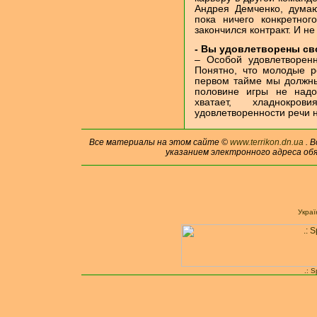
Андрея Демченко, дума
пока ничего конкретног
закончился контракт. И н
- Вы удовлетворены св
– Особой удовлетворен
Понятно, что молодые 
первом тайме мы должны 
половине игры не надо
хватает, хладнокр
удовлетворенности речи н
Все материалы на этом сайте ©
www.terrikon.dn.ua
. 
указанием электронного адреса об
Укра
.: 