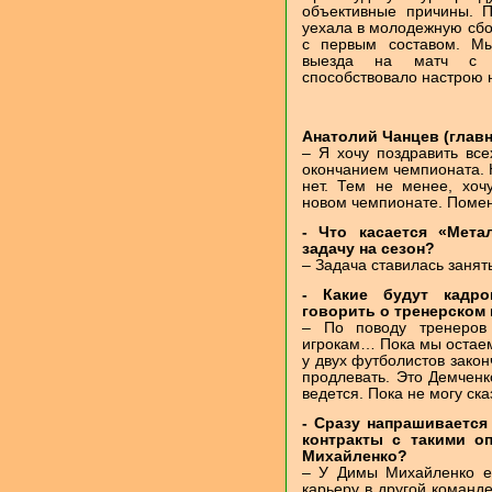
объективные причины. П
уехала в молодежную сбо
с первым составом. Мы
выезда на матч с 
способствовало настрою 
Анатолий Чанцев (главн
– Я хочу поздравить вс
окончанием чемпионата. К
нет. Тем не менее, хоч
новом чемпионате. Помен
- Что касается «Мета
задачу на сезон?
– Задача ставилась занят
- Какие будут кадро
говорить о тренерском 
– По поводу тренеров 
игрокам… Пока мы остаем
у двух футболистов закон
продлевать. Это Демченк
ведется. Пока не могу ска
- Сразу напрашивается
контракты с такими о
Михайленко?
– У Димы Михайленко е
карьеру в другой команде