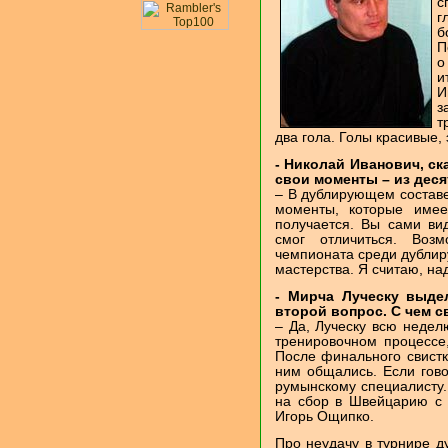
с
г
б
П
о
и
И
з
т
два гола. Голы красивые, 
- Николай Иванович, ск
свои моменты – из деся
– В дублирующем составе
моменты, которые имее
получается. Вы сами вид
смог отличиться. Возм
чемпионата среди дублиру
мастерства. Я считаю, на
- Мирча Луческу выде
второй вопрос. С чем с
– Да, Луческу всю недел
тренировочном процессе,
После финального свистк
ним общались. Если гово
румынскому специалисту..
на сбор в Швейцарию с 
Игорь Ощипко.
Про неудачу в турнире ду