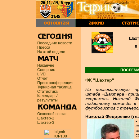
Шахт
Последние новости
0
Пресса
На этой неделе
Накануне
Соперник
ПОСЛЕМА
LIVE!
Отчет
ФК "Шахтер"
Пресс-конференция
Турнирная таблица
На послематчевую пр
Статистика
штаба «Шахтера» прише
Календарь/
«горняков» Николай Ф
результаты
подготовку команды к 
футболистов с тренерск
Основной состав
Николай Федоренко (гл
Шахтер-2
-
Шахтер-3
с
в
с