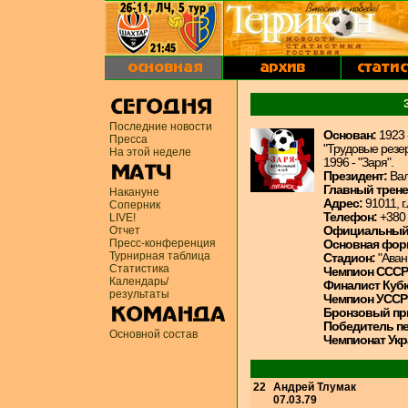
Последние новости
Основан:
1923 -
Пресса
"Трудовые резер
На этой неделе
1996 - "Заря".
Президент:
Вал
Главный трене
Накануне
Адрес:
91011, г
Соперник
Телефон:
+380 
LIVE!
Отчет
Официальный
Пресс-конференция
Основная фор
Турнирная таблица
Стадион:
"Аван
Статистика
Чемпион СССР
Календарь/
Финалист Кубк
результаты
Чемпион УССР 
Бронзовый пр
Победитель п
Основной состав
Чемпионат Ук
22
Андрей Тлумак
07.03.79