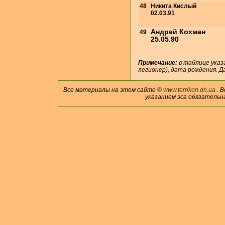
48
Никита Кислый
02.03.91
Андрей Кохман
49
25.05.90
Примечание:
в таблице указ
легионер), дата рождения. Д
Все материалы на этом сайте ©
www.terrikon.dn.ua
. 
указанием эса обязательн