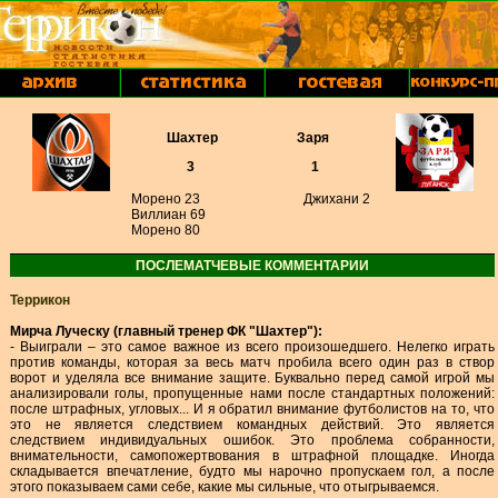
Шахтер
Заря
3
1
Морено 23
Джихани 2
Виллиан 69
Морено 80
ПОСЛЕМАТЧЕВЫЕ КОММЕНТАРИИ
Террикон
Мирча Луческу (главный тренер ФК "Шахтер"):
- Выиграли – это самое важное из всего произошедшего. Нелегко играть
против команды, которая за весь матч пробила всего один раз в створ
ворот и уделяла все внимание защите. Буквально перед самой игрой мы
анализировали голы, пропущенные нами после стандартных положений:
после штрафных, угловых... И я обратил внимание футболистов на то, что
это не является следствием командных действий. Это является
следствием индивидуальных ошибок. Это проблема собранности,
внимательности, самопожертвования в штрафной площадке. Иногда
складывается впечатление, будто мы нарочно пропускаем гол, а после
этого показываем сами себе, какие мы сильные, что отыгрываемся.