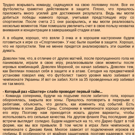
Трудно вскрывать команду, садящуюся на свою половину поля. Все ее
футболисты грамотно действовали в защите. Плохо, что пришлось
приложить много усилий для достижения результата. Ведь мы могли
добиться победы намного проще, учитывая предстоящую игру со
спортингом. После счета 2:1 они раскрылись, и мы могли реализовать
несколько моментов. Нам помешала увеличить счет в свою пользу нехватка
внимания и концентрации в завершающей стадии атаки.
А в общем, хорошо, что взяли 3 очка и в хорошем настроении будем
готовиться к игре со «Спортингом». У нас были ошибки в защите. Хорошо,
что не пропустили. Тем не менее придется анализировать эти ошибки и
думать.
Доволен тем, что, в отличие от других матчей, после пропущенного гола не
паниковали, играли в свою игру, реализовывали свои моменты после
игровых комбинаций. Доволен Мореной, он начал забивать. Доволен тем,
как Виллиан показал себя в защите и в атаке. Сегодня на предматчевой
установке говорил ему, что футболист такого уровня мало забивает в
чемпионате Украины. И вот он забил. Хотя за 35 проведенных игр забивал
не так много.
- Который раз «Шахтер» слабо проводит первый тайм...
- Команда соперника, будучи на подъеме после забитого гола, хорошо
оборонялась, закрыла все зоны. Пришлось поговорить в перерыве с
ребятами, объяснить, что делать, как изменить ход событий. Есть
проблемы в зоне Дарио Срны. Соперники в чемпионате хорошо изучили
его игру. Поэтому нам приходится искать другие варианты, чтобы
использовать его сильные качества. На другом фланге Рац последние две
встречи выглядит солидно. Будем надеяться на то, что Дарио будет в той
форме, как мы все привыкли. В том числе в играх Лиги чемпионов, в
чемпионате с Динамо Киев. Многое зависит от подключения игроков из
глубины. В особенности, от крайних защитников, поэтому надеемся, что в