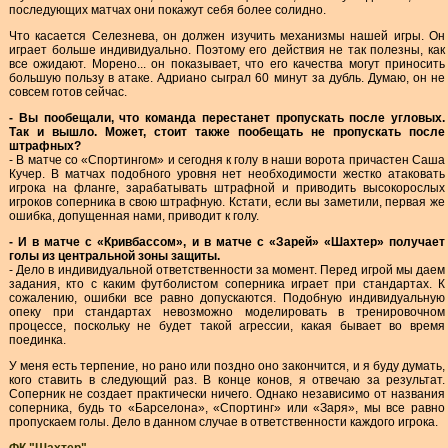
последующих матчах они покажут себя более солидно.
Что касается Селезнева, он должен изучить механизмы нашей игры. Он
играет больше индивидуально. Поэтому его действия не так полезны, как
все ожидают. Морено... он показывает, что его качества могут приносить
большую пользу в атаке. Адриано сыграл 60 минут за дубль. Думаю, он не
совсем готов сейчас.
- Вы пообещали, что команда перестанет пропускать после угловых.
Так и вышло. Может, стоит также пообещать не пропускать после
штрафных?
- В матче со «Спортингом» и сегодня к голу в наши ворота причастен Саша
Кучер. В матчах подобного уровня нет необходимости жестко атаковать
игрока на фланге, зарабатывать штрафной и приводить высокорослых
игроков соперника в свою штрафную. Кстати, если вы заметили, первая же
ошибка, допущенная нами, приводит к голу.
- И в матче с «Кривбассом», и в матче с «Зарей» «Шахтер» получает
голы из центральной зоны защиты.
- Дело в индивидуальной ответственности за момент. Перед игрой мы даем
задания, кто с каким футболистом соперника играет при стандартах. К
сожалению, ошибки все равно допускаются. Подобную индивидуальную
опеку при стандартах невозможно моделировать в тренировочном
процессе, поскольку не будет такой агрессии, какая бывает во время
поединка.
У меня есть терпение, но рано или поздно оно закончится, и я буду думать,
кого ставить в следующий раз. В конце конов, я отвечаю за результат.
Соперник не создает практически ничего. Однако независимо от названия
соперника, будь то «Барселона», «Спортинг» или «Заря», мы все равно
пропускаем голы. Дело в данном случае в ответственности каждого игрока.