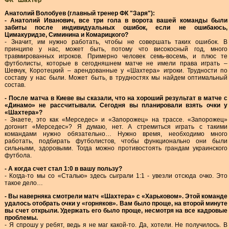
ФК "Шахтер"
Анатолий Волобуев (главный тренер ФК "Заря"):
- Анатолий Иванович, все три гола в ворота вашей команды были
забиты после индивидуальных ошибок, если не ошибаюсь,
Цимакуридзе, Симинина и Комарицкого?
- Значит, им нужно работать, чтобы не совершать таких ошибок. В
принципе у нас, может быть, потому что високосный год, много
травмированных игроков. Примерно человек семь-восемь, и плюс те
футболисты, которые в сегодняшнем матче не имели права играть –
Шевчук, Коротецкий – арендованные у «Шахтера» игроки. Трудности по
составу у нас были. Может быть, в трудностях мы найдем оптимальный
состав.
- После матча в Киеве вы сказали, что на хороший результат в матче с
«Динамо» не рассчитывали. Сегодня вы планировали взять очки у
«Шахтера»?
- Знаете, это как «Мерседес» и «Запорожец» на трассе. «Запорожец»
догонит «Мерседес»? Я думаю, нет. А стремиться играть с такими
командами нужно обязательно… Нужно время, необходимо много
работать, подбирать футболистов, чтобы функционально они были
сильными, здоровыми. Тогда можно противостоять грандам украинского
футбола.
- А когда счет стал 1:0 в вашу пользу?
- Когда-то мы со «Сталью» здесь сыграли 1:1 - увезли отсюда очко. Это
такое дело…
- Вы наверняка смотрели матч «Шахтера» с «Харьковом». Этой команде
удалось отобрать очки у «горняков». Вам было проще, на второй минуте
вы счет открыли. Удержать его было проще, несмотря на все кадровые
проблемы.
- Я спрошу у ребят, ведь я не маг какой-то. Да, хотели. Не получилось. В