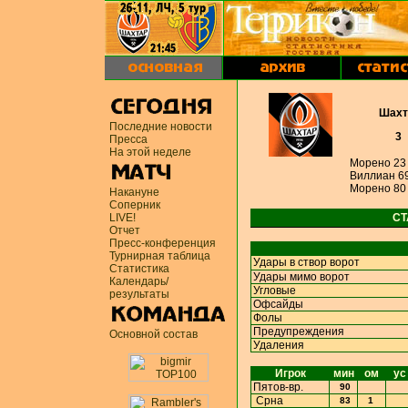
Шахт
Последние новости
3
Пресса
На этой неделе
Морено 23
Виллиан 6
Морено 8
Накануне
Соперник
LIVE!
СТ
Отчет
Пресс-конференция
Турнирная таблица
Удары в створ ворот
Статистика
Удары мимо ворот
Календарь/
Угловые
результаты
Офсайды
Фолы
Предупреждения
Основной состав
Удаления
Игрок
мин
ом
ус
Пятов-вр.
90
Срна
83
1