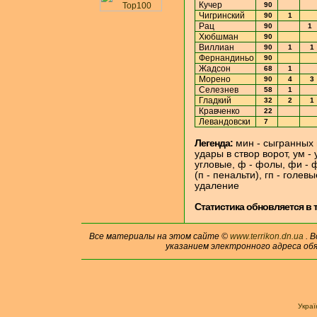
Кучер
90
Чигринский
90
1
Рац
90
1
Хюбшман
90
Виллиан
90
1
1
Фернандиньо
90
Жадсон
68
1
Морено
90
4
3
Селезнев
58
1
Гладкий
32
2
1
Кравченко
22
Левандовски
7
Легенда:
мин - сыгранных 
удары в створ ворот, ум -
угловые, ф - фолы, фи - ф
(п - пенальти), гп - голе
удаление
Cтатистика обновляется в т
Все материалы на этом сайте ©
www.terrikon.dn.ua
. 
указанием электронного адреса об
Укра