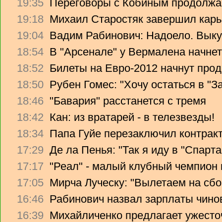
19:35
Переговоры с Кобиным продолж
19:18
Михаил Старостяк завершил карь
19:04
Вадим Рабинович: Надоело. Вык
18:54
В "Арсенале" у Вермалена начнет
18:52
Билеты на Евро-2012 начнут прод
18:50
Рубен Гомес: "Хочу остаться в "З
18:46
"Бавария" расстанется с тремя
18:42
Кан: из вратарей - в телезвезды!
18:34
Папа Гуйе перезаключил контрак
17:29
Де ла Пенья: "Так я иду в "Спарта
17:17
"Реал" - малый клубный чемпион
17:05
Мирча Луческу: "Вылетаем на сбо
16:46
Рабинович назвал зарплаты чино
16:39
Михайличенко предлагает ужесто