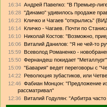
16:34
Андрей Павелко: "В Премьер-лиге
16:28
"Динамо" удивилось продаже прав
16:23
Кличко и Чагаев "открылись" (В
16:14
Кличко - Чагаев. Почти по Стани
16:10
Николай Костов: "Возможно, прие
16:06
Виталий Данилов: "Я не чей-то ру
15:59
Всеволод Романенко - новобране
15:50
Фернандеш покидает "Металлург"
15:09
"Бавария" ведет переговоры с "Ч
14:22
Революция зубастиков, или Четв
12:46
Фабиан Монцон: "Предложение из
рассматривал"
12:36
Виталий Годулян: "Арбитра часто