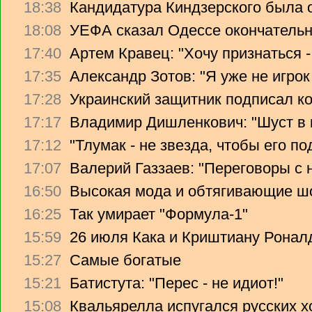
18:38
Кандидатура Киндзерского была 
18:08
УЕФА сказал Одессе окончательно
17:40
Артем Кравец: "Хочу признаться -
17:35
Александр Зотов: "Я уже не игрок
17:28
Украинский защитник подписал ко
17:17
Владимир Дишленкович: "Шуст в 
17:12
"Тлумак - не звезда, чтобы его п
17:07
Валерий Газзаев: "Переговоры с 
16:50
Высокая мода и обтягивающие ш
16:25
Так умирает "Формула-1"
15:59
26 июля Кака и Криштиану Ронал
15:27
Самые богатые
15:21
Батистута: "Перес - не идиот!"
15:08
Квальярелла испугался русских 