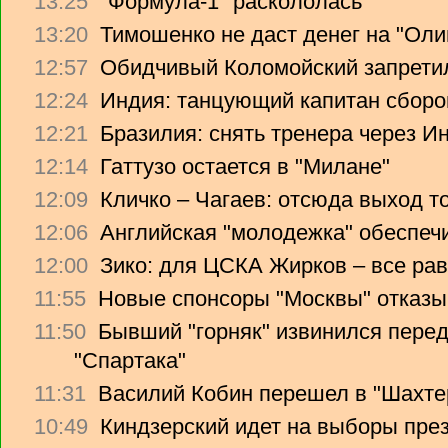
13:25
"Формула-1" раскололась
13:20
Тимошенко не даст денег на "Ол
12:57
Обидчивый Коломойский запретил
12:24
Индия: танцующий капитан сборо
12:21
Бразилия: снять тренера через Ин
12:14
Гаттузо остается в "Милане"
12:09
Кличко – Чагаев: отсюда выход т
12:06
Английская "молодежка" обеспеч
12:00
Зико: для ЦСКА Жирков – все рав
11:55
Новые спонсоры "Москвы" отказы
11:50
Бывший "горняк" извинился перед
"Спартака"
11:31
Василий Кобин перешел в "Шахте
10:49
Киндзерский идет на выборы пре