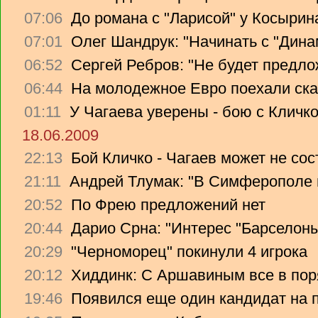
07:06
До романа с "Ларисой" у Косырин
07:01
Олег Шандрук: "Начинать с "Дина
06:52
Сергей Ребров: "Не будет предло
06:44
На молодежное Евро поехали ска
01:11
У Чагаева уверены - бою с Кличко
18.06.2009
22:13
Бой Кличко - Чагаев может не сос
21:11
Андрей Тлумак: "В Симферополе н
20:52
По Фрею предложений нет
20:44
Дарио Срна: "Интерес "Барселоны"
20:29
"Черноморец" покинули 4 игрока
20:12
Хиддинк: С Аршавиным все в пор
19:46
Появился еще один кандидат на 