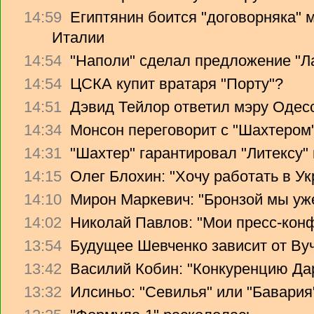
14:59
Египтянин боится "договорняка"
Италии
14:54
"Наполи" сделал предложение "Л
14:54
ЦСКА купит вратаря "Порту"?
14:51
Дэвид Тейлор ответил мэру Одес
14:34
Монсон переговорит с "Шахтером
14:31
"Шахтер" гарантировал "Литексу
14:15
Олег Блохин: "Хочу работать в Ук
14:10
Мирон Маркевич: "Бронзой мы уж
14:02
Николай Павлов: "Мои пресс-кон
13:54
Будущее Шевченко зависит от Ву
13:42
Василий Кобин: "Конкуренцию Дари
13:32
Илсиньо: "Севилья" или "Бавария