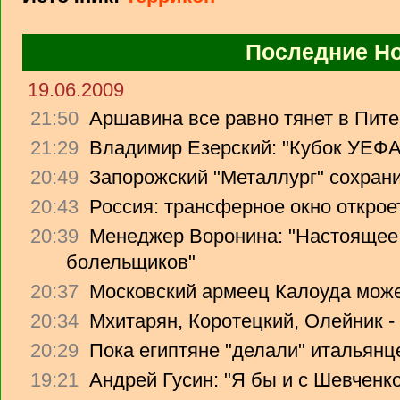
Последние Н
19.06.2009
21:50
Аршавина все равно тянет в Питер
21:29
Владимир Езерский: "Кубок УЕФА
20:49
Запорожский "Металлург" сохрани
20:43
Россия: трансферное окно откроет
20:39
Менеджер Воронина: "Настоящее 
болельщиков"
20:37
Московский армеец Калоуда може
20:34
Мхитарян, Коротецкий, Олейник -
20:29
Пока египтяне "делали" итальянце
19:21
Андрей Гусин: "Я бы и с Шевченко