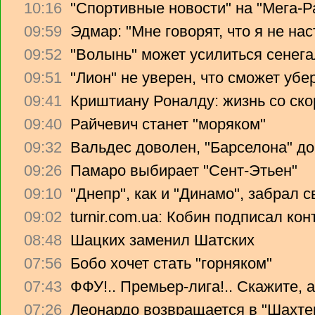
10:16
"Спортивные новости" на "Мега-Р
09:59
Эдмар: "Мне говорят, что я не на
09:52
"Волынь" может усилиться сенег
09:51
"Лион" не уверен, что сможет убе
09:41
Криштиану Роналду: жизнь со ско
09:40
Райчевич станет "моряком"
09:32
Вальдес доволен, "Барселона" до
09:26
Памаро выбирает "Сент-Этьен"
09:10
"Днепр", как и "Динамо", забрал 
09:02
turnir.com.ua: Кобин подписал ко
08:48
Шацких заменил Шатских
07:56
Бобо хочет стать "горняком"
07:43
ФФУ!.. Премьер-лига!.. Скажите, 
07:26
Леонардо возвращается в "Шахте