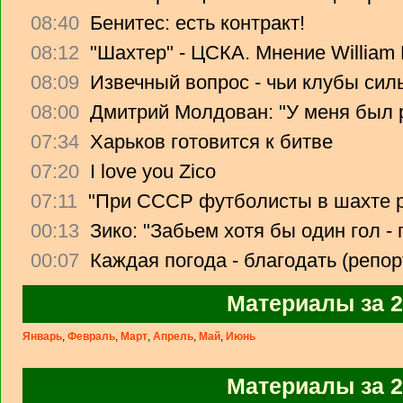
08:40
Бенитес: есть контракт!
08:12
"Шахтер" - ЦСКА. Мнение William H
08:09
Извечный вопрос - чьи клубы сил
08:00
Дмитрий Молдован: "У меня был р
07:34
Харьков готовится к битве
07:20
I love you Zico
07:11
"При СССР футболисты в шахте 
00:13
Зико: "Забьем хотя бы один гол 
00:07
Каждая погода - благодать (репор
Материалы за 2
Январь
,
Февраль
,
Март
,
Апрель
,
Май
,
Июнь
Материалы за 2