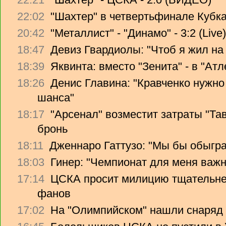
22:02
"Шахтер" в четвертьфинале Кубк
20:42
"Металлист" - "Динамо" - 3:2 (Live)
18:47
Девиз Гвардиолы: "Чтоб я жил на 
18:39
Яквинта: вместо "Зенита" - в "Атл
18:26
Денис Главина: "Кравченко нужно
шанса"
18:17
"Арсенал" возместит затраты "Т
бронь
18:11
Дженнаро Гаттузо: "Мы бы обыгр
18:03
Гинер: "Чемпионат для меня важ
17:14
ЦСКА просит милицию тщательне
фанов
17:02
На "Олимпийском" нашли снаряд