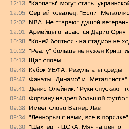
12:13
"Карпаты" могут стать "украинско
12:05
Сергей Ковалец: "Если "Металлист
12:02
NBA. Не стареют душой ветера
12:01
Армейцы опасаются Дарио Срну
10:38
"Коней бояться - на стадион не х
10:22
"Реалу" больше не нужен Криштиа
10:13
Щас споем!
09:48
Кубок УЕФА. Результаты среды
09:47
Фанаты "Динамо" и "Металлиста"
09:41
Денис Олейник: "Руки опускают т
09:40
Форлану надоел большой футбол
09:38
Имеет слово Вагнер Лав
09:34
"Леннорыч с нами, все в порядке"
09:30
"Шахтер" - ЦСКА: Мяч на центр