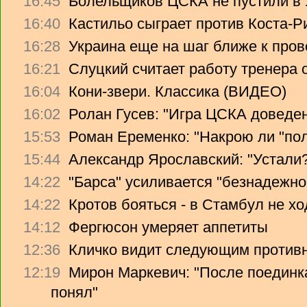
16:45
Болельщиков ЦСКА не пустили в 
16:40
Кастильо сыграет против Коста-Р
16:28
Украина еще на шаг ближе к про
16:21
Слуцкий считает работу тренера 
16:04
Кони-звери. Классика (ВИДЕО)
16:02
Ролан Гусев: "Игра ЦСКА доведе
15:53
Роман Еременко: "Накрою ли "поля
15:44
Александр Ярославский: "Устали?
14:22
"Барса" усиливается "безнадежн
14:22
Кротов бояться - в Стамбул не хо
14:12
Фергюсон умеряет аппетиты
12:36
Кличко видит следующим противн
12:19
Мирон Маркевич: "После поединка
понял"