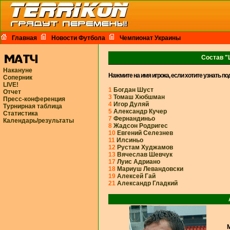
Главная
Новости Футбола
Чемпионат Украины
Состав "
Накануне
Нажмите на имя игрока, если хотите узнать п
Соперник
LIVE!
1
Богдан Шуст
Отчет
3
Томаш Хюбшман
Пресс-конференция
4
Игор Дуляй
Турнирная таблица
5
Александр Кучер
Статистика
7
Фернандиньо
Календарь/результаты
8
Жадсон Родригес
10
Евгений Селезнев
11
Илсиньо
12
Рустам Худжамов
13
Вячеслав Шевчук
17
Луис Адриано
18
Мариуш Левандовски
19
Алексей Гай
21
Александр Гладкий
М