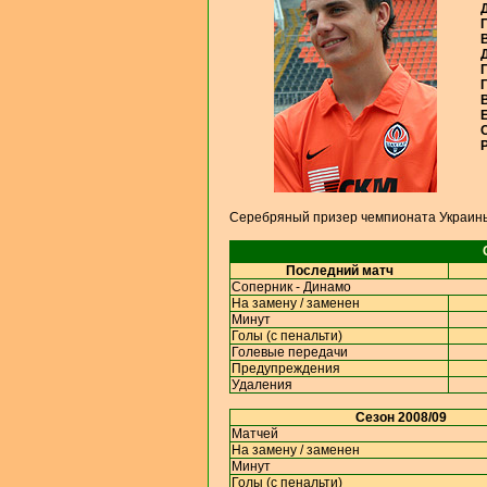
Д
П
В
Г
В
Е
С
Р
Серебряный призер чемпионата Украины
Последний матч
Соперник - Динамо
На замену / заменен
Минут
Голы (с пенальти)
Голевые передачи
Предупреждения
Удаления
Сезон 2008/09
Матчей
На замену / заменен
Минут
Голы (с пенальти)