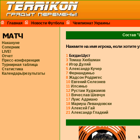
Главная
Новости Футбола
Чемпионат Украины
Состав "
Накануне
Нажмите на имя игрока, если хотите 
Соперник
LIVE!
1
Богдан Шуст
Отчет
3
Томаш Хюбшман
Пресс-конференция
4
Игор Дуляй
Турнирная таблица
5
Александр Кучер
Статистика
7
Фернандиньо
Календарь/результаты
8
Жадсон Родригес
10
Евгений Селезнев
11
Илсиньо
12
Рустам Худжамов
13
Вячеслав Шевчук
17
Луис Адриано
18
Мариуш Левандовски
19
Алексей Гай
21
Александр Гладкий
М