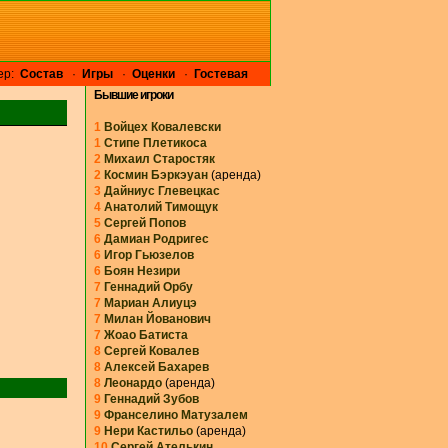
ер:
Cостав
·
Игры
·
Оценки
·
Гостевая
Бывшие игроки
1
Войцех Ковалевски
1
Стипе Плетикоса
2
Михаил Старостяк
2
Космин Бэркэуан
(аренда)
3
Дайниус Глевецкас
4
Анатолий Тимощук
5
Сергей Попов
6
Дамиан Родригес
6
Игор Гьюзелов
6
Боян Незири
7
Геннадий Орбу
7
Мариан Алиуцэ
7
Милан Йованович
7
Жоао Батиста
8
Сергей Ковалев
8
Алексей Бахарев
8
Леонардо
(аренда)
9
Геннадий Зубов
9
Франселино Матузалем
9
Нери Кастильо
(аренда)
10
Сергей Ателькин