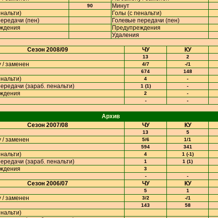
Минут
90
енальти)
Голы (с пенальти)
ередачи (пен)
Голевые передачи (пен)
ждения
Предупреждения
Удаления
Сезон 2008/09
ЧУ
КУ
13
2
 / заменен
4/7
-/1
674
148
енальти)
4
-
ередачи (зараб. пенальти)
1 (1)
-
ждения
2
-
-
-
Архив
Сезон 2007/08
ЧУ
КУ
13
5
 / заменен
5/6
1/1
594
341
енальти)
4
1 (-1)
ередачи (зараб. пенальти)
1
1 (1)
ждения
3
-
-
Сезон 2006/07
ЧУ
КУ
5
1
 / заменен
3/2
-/1
143
58
енальти)