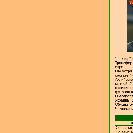
"Шахтер" 
Трансфер 
евро.
Несмотря 
составе "
Ахли" выв
матчей, 2
позиции п
футбола и
Обладате
Украины 
Обладател
Чемпион м
П
Соперник 
На замену