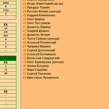
1643
23
Игорь Коротецкий
(ар-да)
8
24
Предраг Пажин
2 (1)
24
Руслан Фомин
(аренда)
4
25
Андрей Конюшенко
-
26
Олег Шкред
26
Олег Пестряков
ЕК
27
Даниэль Кирицэ
13
27
Андрей Деркач
2/9
28
Даниэль Флоря
821
28
Толга Сейхан
(аренда)
4
28
Алексей Полянский
1
29
Чиприан Марика
2
30
Сергей Долганский
-
30
Алексей Ботвиньев
32
Вячеслав Свидерский
34
Олег Карамушка
(аренда)
ЕК
36
Элано Блумер
1
37
Иван Сарайва
-/1
38
37
Сергей Ткаченко
99
Кристиано Лукарелли
-
ЕК
-
-
-
-