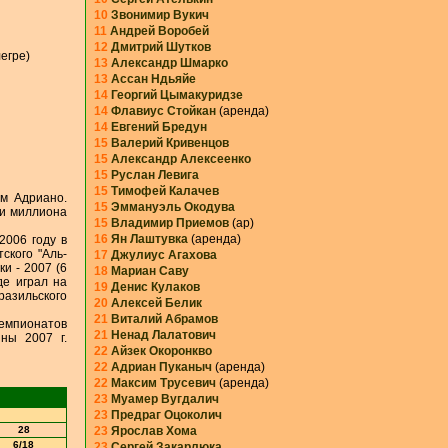
10
Звонимир Вукич
11
Андрей Воробей
12
Дмитрий Шутков
егре)
13
Александр Шмарко
13
Ассан Ндьяйе
14
Георгий Цымакуридзе
14
Флавиус Стойкан
(аренда)
14
Евгений Бредун
15
Валерий Кривенцов
15
Александр Алексеенко
15
Руслан Левига
15
Тимофей Калачев
ом Адриано.
15
Эммануэль Окодува
ри миллиона
15
Владимир Приемов
(ар)
16
Ян Лаштувка
(аренда)
2006 году в
ского "Аль-
17
Джулиус Агахова
и - 2007 (6
18
Мариан Саву
де играл на
19
Денис Кулаков
разильского
20
Алексей Белик
21
Виталий Абрамов
емпионатов
21
Ненад Лалатович
ины 2007 г.
22
Айзек Окоронкво
22
Адриан Пуканыч
(аренда)
22
Максим Трусевич
(аренда)
23
Муамер Вугдалич
23
Предраг Оцоколич
28
23
Ярослав Хома
6/18
23
Сергей Закарлюка