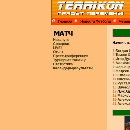
Главная
Новости Футбола
Чемпи
Накануне
Нажмите на 
Соперник
LIVE!
1
Богдан 
Отчет
3
Томаш 
Пресс-конференция
4
Игор Ду
Турнирная таблица
5
Алексан
Статистика
7
Фернан
Календарь/результаты
8
Жадсон 
10
Евгени
11
Илсин
12
Руста
13
Вячес
17
Луис Ад
18
Мариуш
19
Алексе
21
Алекса