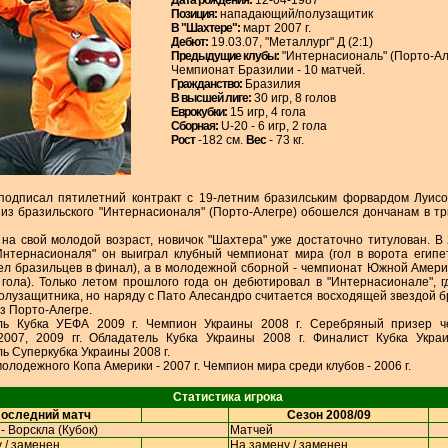
Дата рождения:
12-04-1987
Позиция:
нападающий/полузащитик
В "Шахтере":
март 2007 г.
Дебют:
19.03.07, "Металлург" Д (2:1)
Предыдущие клубы:
"Интернасиональ" (Порто-Ал
Чемпионат Бразилии - 10 матчей.
Гражданство:
Бразилия
В высшей лиге:
30 игр, 8 голов
Еврокубки:
15 игр, 4 гола
Сборная:
U-20 - 6 игр, 2 гола
Рост
-182 см.
Вес
- 73 кг.
подписал пятилетний контракт с 19-летним бразилським форвардом Луис
из бразильского "Интернасионаля" (Порто-Алегре) обошелся дончанам в т
на свой молодой возраст, новичок "Шахтера" уже достаточно титулован. В 
Интернасионаля" он выиграл клубный чемпионат мира (гол в ворота египет
ел бразильцев в финал), а в молодежной сборной - чемпионат Южной Америк
 гола). Только летом прошлого года он дебютировал в "Интернасионале", г
олузащитника, но наряду с Пато Алесандро считается восходящей звездой б
з Порто-Алегре.
ль Кубка УЕФА 2009 г. Чемпион Украины 2008 г. Серебряный призер ч
2007, 2009 гг. Обладатель Кубка Украины 2008 г. Финалист Кубка Укра
ь Суперкубка Украины 2008 г.
олодежного Копа Америки - 2007 г. Чемпион мира среди клубов - 2006 г.
Статистика игрока
оследний матч
Сезон 2008/09
- Ворскла (Кубок)
Матчей
 / заменен
На замену / заменен