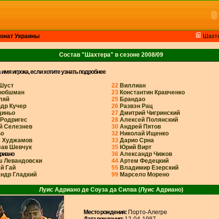
онат Украины
Шахт
Состав "Шахтера" в сезоне 2008/09
имя игрока, если хотите узнать подробнее
Шуст
22
Виллиан
Хюбшман
23
Константин Кравченко
ляй
25
Брандао
др Кучер
26
Развэн Рац
диньо
27
Дмитрий Чигринский
Родригес
28
Алексей Полянский
й Селезнев
30
Андрей Пятов
ьо
32
Николай Ищенко
м Худжамов
33
Дарио Срна
лав Шевчук
35
Юрий Вирт
риано
36
Александр Чижов
 Левандовски
44
Артем Федецкий
й Гай
55
Владимир Езерский
ндр Гладкий
99
Марсело Морено
Луис Адриано де Соуза да Силва (Луис Адриано)
Место рождения:
Порто-Алегре