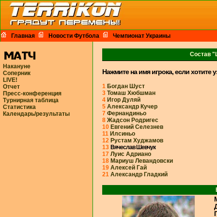
Главная
Новости Футбола
Чемпионат Украины
Состав "
Накануне
Нажмите на имя игрока, если хотите 
Соперник
LIVE!
1
Богдан Шуст
Отчет
3
Томаш Хюбшман
Пресс-конференция
4
Игор Дуляй
Турнирная таблица
5
Александр Кучер
Статистика
7
Фернандиньо
Календарь/результаты
8
Жадсон Родригес
10
Евгений Селезнев
11
Илсиньо
12
Рустам Худжамов
13
Вячеслав Шевчук
17
Луис Адриано
18
Мариуш Левандовски
19
Алексей Гай
21
Александр Гладкий